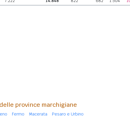
7.222
14.848
822
682
1.504
1
 delle province marchigiane
ceno
Fermo
Macerata
Pesaro e Urbino