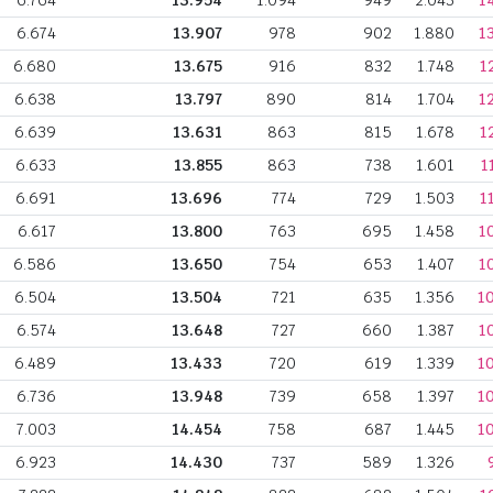
6.764
13.954
1.094
949
2.043
1
6.674
13.907
978
902
1.880
1
6.680
13.675
916
832
1.748
1
6.638
13.797
890
814
1.704
1
6.639
13.631
863
815
1.678
1
6.633
13.855
863
738
1.601
1
6.691
13.696
774
729
1.503
1
6.617
13.800
763
695
1.458
1
6.586
13.650
754
653
1.407
1
6.504
13.504
721
635
1.356
1
6.574
13.648
727
660
1.387
1
6.489
13.433
720
619
1.339
1
6.736
13.948
739
658
1.397
1
7.003
14.454
758
687
1.445
1
6.923
14.430
737
589
1.326