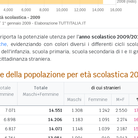
 riporta la potenziale utenza per l'
anno scolastico 2009/20
che
, evidenziando con colori diversi i differenti cicli scola
 dell'infanzia, scuola primaria, scuola secondaria di I e II g
 cittadinanza straniera.
e della popolazione per età scolastica 2
otale
Totale
di cui stranieri
emmine
Maschi+Femmine
Maschi
Femmine
M+F
7.071
14.551
1.308
1.242
2.550
1
6.898
14.206
1.183
1.091
2.274
1
6.817
14.071
1.148
1.039
2.187
1