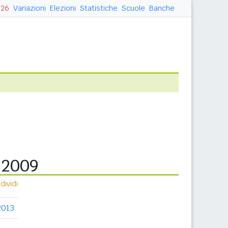
026
Variazioni
Elezioni
Statistiche
Scuole
Banche
a 2009
ividi
2013
2014
2015
2016
2017
2018
20