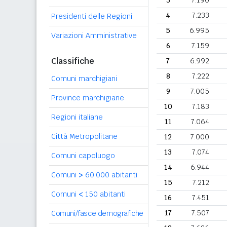
3
7.190
4
7.233
Presidenti delle Regioni
5
6.995
Variazioni Amministrative
6
7.159
Classifiche
7
6.992
8
7.222
Comuni marchigiani
9
7.005
Province marchigiane
10
7.183
Regioni italiane
11
7.064
Città Metropolitane
12
7.000
13
7.074
Comuni capoluogo
14
6.944
Comuni
>
60.000 abitanti
15
7.212
Comuni
<
150 abitanti
16
7.451
17
7.507
Comuni/fasce demografiche