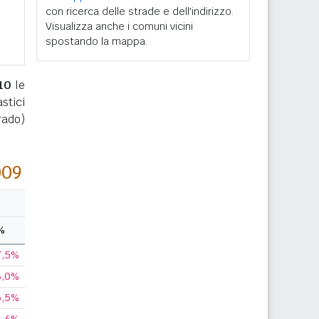
con ricerca delle strade e dell'indirizzo.
Visualizza anche i comuni vicini
spostando la mappa.
10
le
stici
rado)
009
%
7,5%
6,0%
5,5%