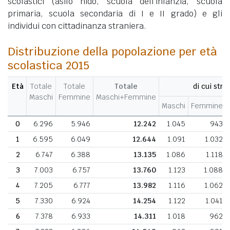
scolastici (asilo nido, scuola dell'infanzia, scuola
primaria, scuola secondaria di I e II grado) e gli
individui con cittadinanza straniera.
Distribuzione della popolazione per età
scolastica 2015
Età
Totale
Totale
Totale
di cui stran
Maschi
Femmine
Maschi+Femmine
Maschi
Femmine
0
6.296
5.946
12.242
1.045
943
1
6.595
6.049
12.644
1.091
1.032
2
6.747
6.388
13.135
1.086
1.118
3
7.003
6.757
13.760
1.123
1.088
4
7.205
6.777
13.982
1.116
1.062
5
7.330
6.924
14.254
1.122
1.041
6
7.378
6.933
14.311
1.018
962