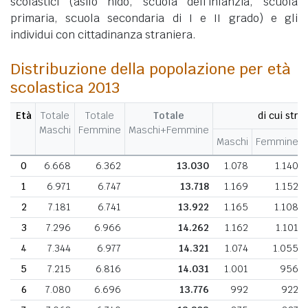
scolastici (asilo nido, scuola dell'infanzia, scuola
primaria, scuola secondaria di I e II grado) e gli
individui con cittadinanza straniera.
Distribuzione della popolazione per età
scolastica 2013
Età
Totale
Totale
Totale
di cui stran
Maschi
Femmine
Maschi+Femmine
Maschi
Femmine
0
6.668
6.362
13.030
1.078
1.140
1
6.971
6.747
13.718
1.169
1.152
2
7.181
6.741
13.922
1.165
1.108
3
7.296
6.966
14.262
1.162
1.101
4
7.344
6.977
14.321
1.074
1.055
5
7.215
6.816
14.031
1.001
956
6
7.080
6.696
13.776
992
922