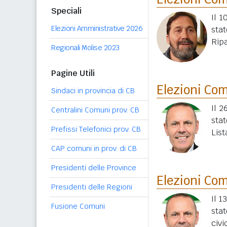
Speciali
Il 
Elezioni Amministrative 2026
stat
Ripa
Regionali Molise 2023
Pagine Utili
Elezioni Co
Sindaci in provincia di CB
Il 2
Centralini Comuni prov. CB
stat
Prefissi Telefonici prov. CB
List
CAP comuni in prov. di CB
Presidenti delle Province
Elezioni Co
Presidenti delle Regioni
Il 1
Fusione Comuni
stat
civi