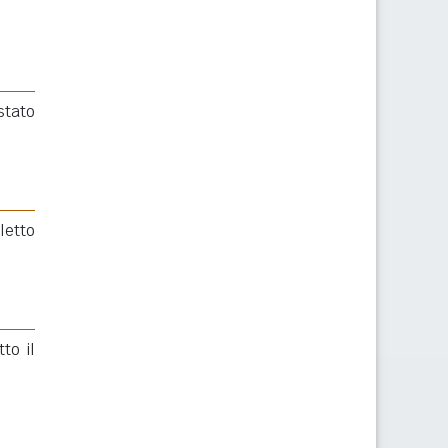
stato
letto
to il