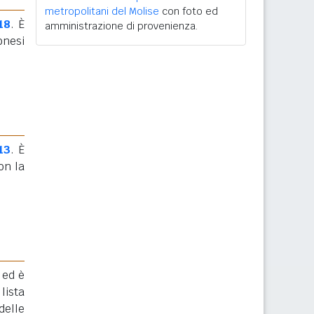
metropolitani del Molise
con foto ed
18
. È
amministrazione di provenienza.
onesi
13
. È
on la
 ed è
lista
delle