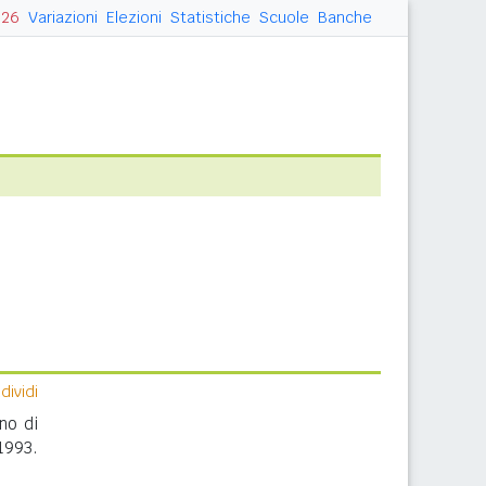
026
Variazioni
Elezioni
Statistiche
Scuole
Banche
i
ividi
no di
1993.