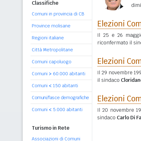
Classifiche
dimi
Comuni in provincia di CB
Elezioni Co
Province molisane
Il 25 e 26 maggi
Regioni italiane
riconfermato il si
Città Metropolitane
Elezioni Co
Comuni capoluogo
Il 29 novembre 199
Comuni
>
60.000 abitanti
il sindaco
Cloridan
Comuni
<
150 abitanti
Elezioni Co
Comuni/fasce demografiche
Comuni
<
5.000 abitanti
Il 20 novembre 199
sindaco
Carlo Di F
Turismo in Rete
Associazioni di Comuni