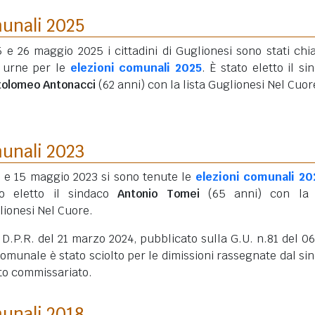
munali 2025
5 e 26 maggio 2025 i cittadini di Guglionesi sono stati chi
e urne per le
elezioni comunali 2025
. È stato eletto il si
tolomeo Antonacci
(62 anni)
con la lista Guglionesi Nel Cuor
munali 2023
4 e 15 maggio 2023 si sono tenute le
elezioni comunali 20
to eletto il sindaco
Antonio Tomei
(65 anni)
con la l
lionesi Nel Cuore.
D.P.R. del 21 marzo 2024, pubblicato sulla G.U. n.81 del 0
 comunale è stato sciolto per le dimissioni rassegnate dal si
to commissariato.
munali 2018