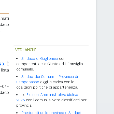
amati
ndaco
e.
VEDI ANCHE
Sindaco di Guglionesi
con i
23
. È
componenti della Giunta ed il Consiglio
comunale.
ista
Sindaci dei Comuni in Provincia di
Campobasso
oggi in carica con le
6-04-
coalizioni politiche di appartenenza.
ndaco
Le
Elezioni Amministrative Molise
2026
con i comuni al voto classificati per
provincia.
Presidenti delle province e Sindaci