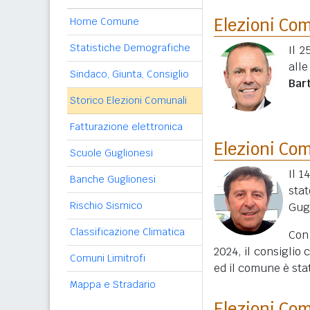
Elezioni Co
Home Comune
Statistiche Demografiche
Il 2
all
Sindaco, Giunta, Consiglio
Bar
Storico Elezioni Comunali
Fatturazione elettronica
Elezioni Co
Scuole Guglionesi
Il 1
Banche Guglionesi
sta
Rischio Sismico
Gug
Classificazione Climatica
Con 
2024, il consiglio
Comuni Limitrofi
ed il comune è sta
Mappa e Stradario
Elezioni Co