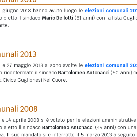
10 giugno 2018 hanno avuto luogo le
elezioni comunali 20
o eletto il sindaco
Mario Bellotti
(51 anni)
con la lista Gugli
rte.
munali 2013
6 e 27 maggio 2013 si sono svolte le
elezioni comunali 20
o riconfermato il sindaco
Bartolomeo Antonacci
(50 anni)
c
a Civica Guglionesi Nel Cuore.
munali 2008
3 e 14 aprile 2008 si è votato per le elezioni amministrative
o eletto il sindaco
Bartolomeo Antonacci
(44 anni)
con una 
ca. Il suo mandato si è interrotto il 5 marzo 2013 a seguito 