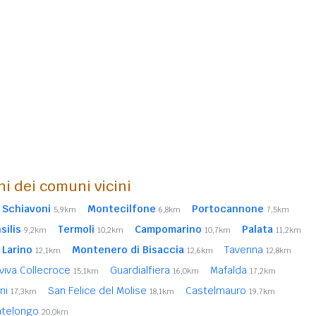
ni dei comuni vicini
 Schiavoni
Montecilfone
Portocannone
5,9km
6,8km
7,5km
silis
Termoli
Campomarino
Palata
9,2km
10,2km
10,7km
11,2km
Larino
Montenero di Bisaccia
Tavenna
12,1km
12,6km
12,8km
viva Collecroce
Guardialfiera
Mafalda
15,1km
16,0km
17,2km
ani
San Felice del Molise
Castelmauro
17,3km
18,1km
19,7km
telongo
20,0km