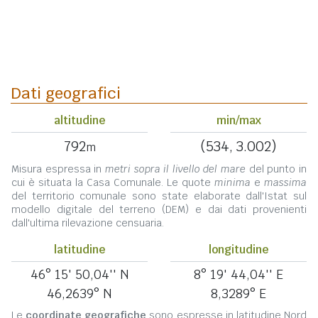
Dati geografici
altitudine
min/max
792
(534, 3.002)
m
Misura espressa in
metri sopra il livello del mare
del punto in
cui è situata la Casa Comunale. Le quote
minima
e
massima
del territorio comunale sono state elaborate dall'Istat sul
modello digitale del terreno (DEM) e dai dati provenienti
dall'ultima rilevazione censuaria.
latitudine
longitudine
46° 15' 50,04'' N
8° 19' 44,04'' E
46,2639° N
8,3289° E
Le
coordinate geografiche
sono espresse in latitudine Nord