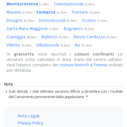
Montecrestese
Crevoladossola
11,0km
12,9km
Masera
Formazza
Trontano
13,7km
14,7km
15,6km
Druogno
Domodossola
Toceno
16,5km
16,9km
17,1km
Santa Maria Maggiore
Bognanco
17,6km
18,1km
Craveggia
Malesco
Beura-Cardezza
18,3km
20,2km
20,5km
Villette
Villadossola
Re
21,6km
21,6km
22,4km
In
grassetto
sono riportati i
comuni confinanti
. Le
distanze sono calcolate in linea d'aria dal centro urbano.
Vedi l'elenco completo dei
comuni limitrofi a Premia
ordinati
per distanza.
Note
Dati stimati. I dati definitivi saranno diffusi a dicembre con i risultati
del Censimento permanente della popolazione.
^
Note Legali
Privacy Policy