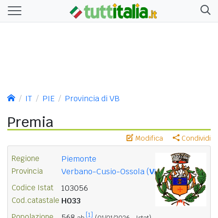
IT
PIE
Provincia di VB
Premia
Modifica
Condividi
Regione
Piemonte
Provincia
Verbano-Cusio-Ossola (
VB
)
Codice Istat
103056
Cod.catastale
H033
[1]
Popolazione
568
ab.
(01/01/2026 - Istat)