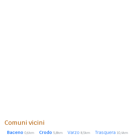
Comuni vicini
Baceno
Crodo
Varzo
Trasquera
0,6km
5,8km
8,5km
10,4km