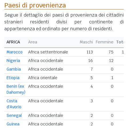
Paesi di provenienza
Segue il dettaglio dei paesi di provenienza dei cittadini
stranieri residenti divisi per continente di
appartenenza ed ordinato per numero di residenti.
AFRICA
Area
Maschi
Femmine
Total
Marocco
Africa settentrionale
113
75
18
Nigeria
Africa occidentale
16
12
2
Gambia
Africa occidentale
7
0
Etiopia
Africa orientale
5
1
Benin (ex
Africa occidentale
4
0
Dahomey)
Costa
Africa occidentale
3
0
d'Avorio
Senegal
Africa occidentale
2
0
Guinea
Africa occidentale
2
0