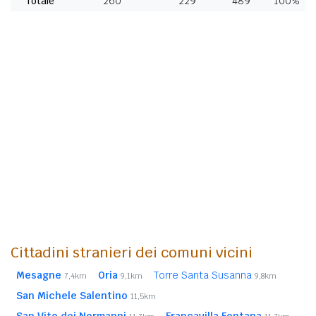
Totale
260
229
489
100%
Cittadini stranieri dei comuni vicini
Mesagne
Oria
Torre Santa Susanna
7,4km
9,1km
9,8km
San Michele Salentino
11,5km
San Vito dei Normanni
Francavilla Fontana