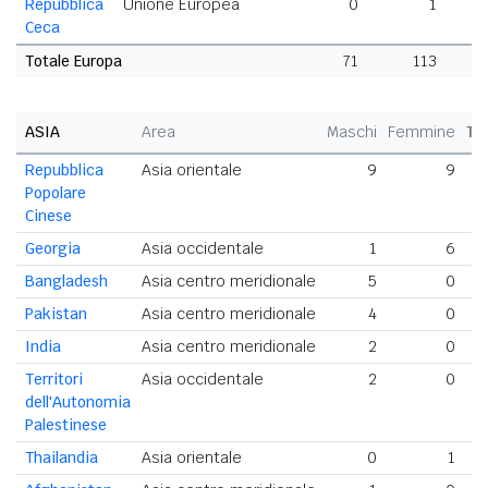
Repubblica
Unione Europea
0
1
Ceca
Totale Europa
71
113
1
ASIA
Area
Maschi
Femmine
To
Repubblica
Asia orientale
9
9
Popolare
Cinese
Georgia
Asia occidentale
1
6
Bangladesh
Asia centro meridionale
5
0
Pakistan
Asia centro meridionale
4
0
India
Asia centro meridionale
2
0
Territori
Asia occidentale
2
0
dell'Autonomia
Palestinese
Thailandia
Asia orientale
0
1