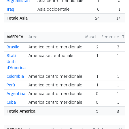
Afghanistan
Asia centro meridionale
1
0
Iraq
Asia occidentale
0
1
Totale Asia
24
17
AMERICA
Area
Maschi
Femmine
Tot
Brasile
America centro meridionale
2
3
Stati
America settentrionale
1
1
Uniti
d'America
Colombia
America centro meridionale
1
1
Perù
America centro meridionale
1
1
Argentina
America centro meridionale
0
1
Cuba
America centro meridionale
0
1
Totale America
5
8