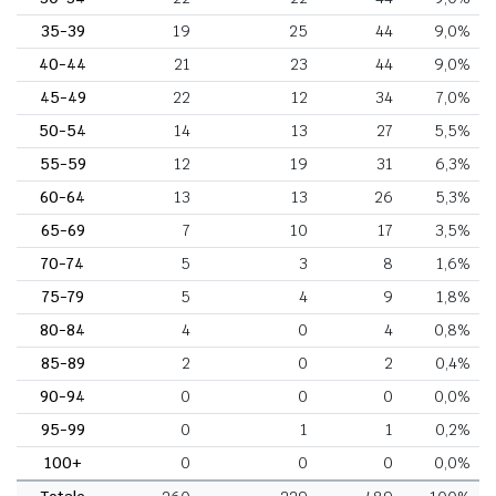
35-39
19
25
44
9,0%
40-44
21
23
44
9,0%
45-49
22
12
34
7,0%
50-54
14
13
27
5,5%
55-59
12
19
31
6,3%
60-64
13
13
26
5,3%
65-69
7
10
17
3,5%
70-74
5
3
8
1,6%
75-79
5
4
9
1,8%
80-84
4
0
4
0,8%
85-89
2
0
2
0,4%
90-94
0
0
0
0,0%
95-99
0
1
1
0,2%
100+
0
0
0
0,0%