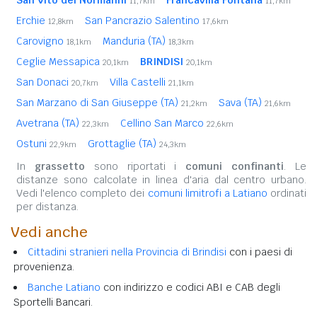
11,7km
11,7km
Erchie
San Pancrazio Salentino
12,8km
17,6km
Carovigno
Manduria (TA)
18,1km
18,3km
Ceglie Messapica
BRINDISI
20,1km
20,1km
San Donaci
Villa Castelli
20,7km
21,1km
San Marzano di San Giuseppe (TA)
Sava (TA)
21,2km
21,6km
Avetrana (TA)
Cellino San Marco
22,3km
22,6km
Ostuni
Grottaglie (TA)
22,9km
24,3km
In
grassetto
sono riportati i
comuni confinanti
. Le
distanze sono calcolate in linea d'aria dal centro urbano.
Vedi l'elenco completo dei
comuni limitrofi a Latiano
ordinati
per distanza.
Vedi anche
Cittadini stranieri nella Provincia di Brindisi
con i paesi di
provenienza.
Banche Latiano
con indirizzo e codici ABI e CAB degli
Sportelli Bancari.