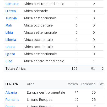
Camerun
Africa centro meridionale
0
2
Eritrea
Africa orientale
1
0
Tunisia
Africa settentrionale
1
0
Mali
Africa occidentale
1
0
Libia
Africa settentrionale
1
0
Liberia
Africa occidentale
1
0
Ghana
Africa occidentale
1
0
Egitto
Africa settentrionale
1
0
Ciad
Africa centro meridionale
0
1
Totale Africa
159
91
25
EUROPA
Area
Maschi
Femmine
Tota
Albania
Europa centro orientale
44
55
9
Romania
Unione Europea
12
25
Regno
Unione Europea
6
7