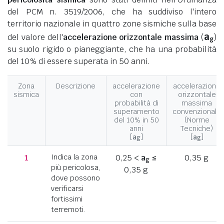
del PCM n. 3519/2006, che ha suddiviso l'intero
territorio nazionale in quattro zone sismiche sulla base
a
del valore dell'
accelerazione orizzontale massima
(
)
g
su suolo rigido o pianeggiante, che ha una probabilità
del 10% di essere superata in 50 anni.
Zona
Descrizione
accelerazione
accelerazione
sismica
con
orizzontale
probabilità di
massima
superamento
convenzionale
del 10% in 50
(Norme
anni
Tecniche)
[
a
]
[
a
]
g
g
1
Indica la zona
0,25 <
a
≤
0,35 g
g
più pericolosa,
0,35 g
dove possono
verificarsi
fortissimi
terremoti.