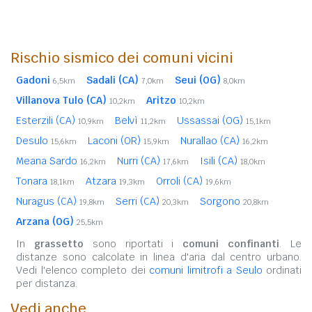
Rischio sismico dei comuni vicini
Gadoni
Sadali (CA)
Seui (OG)
6,5km
7,0km
8,0km
Villanova Tulo (CA)
Aritzo
10,2km
10,2km
Esterzili (CA)
Belvì
Ussassai (OG)
10,9km
11,2km
15,1km
Desulo
Laconi (OR)
Nurallao (CA)
15,6km
15,9km
16,2km
Meana Sardo
Nurri (CA)
Isili (CA)
16,2km
17,6km
18,0km
Tonara
Atzara
Orroli (CA)
18,1km
19,3km
19,6km
Nuragus (CA)
Serri (CA)
Sorgono
19,8km
20,3km
20,8km
Arzana (OG)
25,5km
In
grassetto
sono riportati i
comuni confinanti
. Le
distanze sono calcolate in linea d'aria dal centro urbano.
Vedi l'elenco completo dei
comuni limitrofi a Seulo
ordinati
per distanza.
Vedi anche