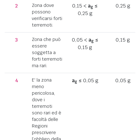
2
Zona dove
0,15 <
a
≤
0,25 g
g
possono
0,25 g
verificarsi forti
terremoti.
3
Zona che può
0,05 <
a
≤
0,15 g
g
essere
0,15 g
soggetta a
forti terremoti
ma rari.
4
E' la zona
a
≤ 0,05 g
0,05 g
g
meno
pericolosa,
dove i
terremoti
sono rari ed è
facoltà delle
Regioni
prescrivere
l’obbligo della