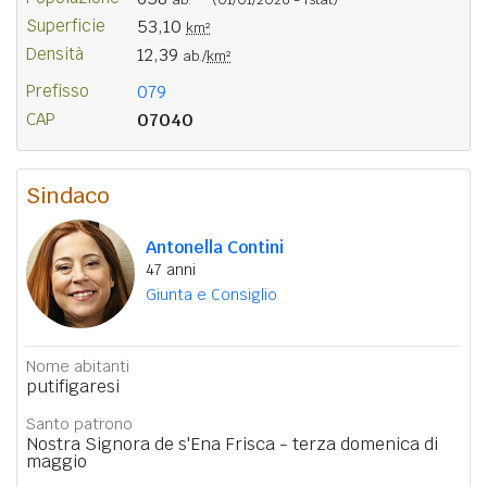
Superficie
53,10
km²
Densità
12,39
ab./
km²
Prefisso
079
CAP
07040
Sindaco
Antonella Contini
47 anni
Giunta e Consiglio
Nome abitanti
putifigaresi
Santo patrono
Nostra Signora de s'Ena Frisca - terza domenica di
maggio