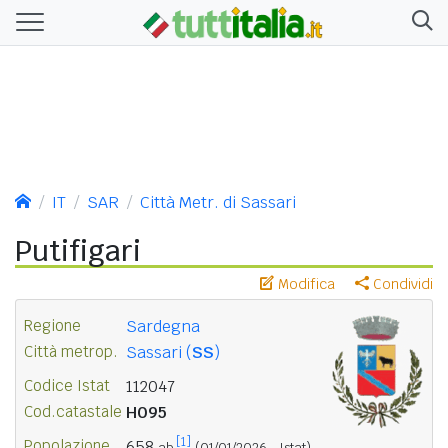
IT
SAR
Città Metr. di Sassari
Putifigari
Modifica
Condividi
Regione
Sardegna
Città metrop.
Sassari (
SS
)
Codice Istat
112047
Cod.catastale
H095
[1]
Popolazione
658
ab.
(01/01/2026 - Istat)