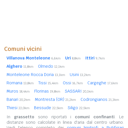
Comuni vicini
Villanova Monteleone
Uri
Ittiri
6,6km
8,8km
9,7km
Alghero
Olmedo
11,8km
12,1km
Monteleone Rocca Doria
Usini
13,1km
13,2km
Romana
Tissi
Ossi
Cargeghe
13,8km
15,4km
16,7km
17,6km
Muros
Florinas
SASSARI
18,4km
19,8km
20,1km
Banari
Montresta (OR)
Codrongianos
20,2km
21,2km
21,3km
Thiesi
Bessude
Siligo
22,0km
22,5km
22,5km
In
grassetto
sono riportati i
comuni confinanti
. Le
distanze sono calcolate in linea d'aria dal centro urbano.
Vedi l'elenco completo dei
comuni limitrofi a Putifigari