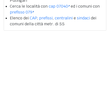
Putifigari
Cerca le località con
cap 07040
ed i comuni con
prefisso 079
Elenco dei
CAP
,
prefissi
,
centralini
e
sindaci
dei
comuni della città metr. di SS