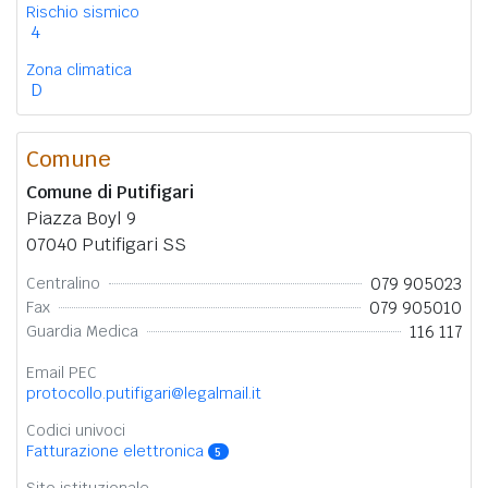
Rischio sismico
4
Zona climatica
D
Comune
Comune di Putifigari
Piazza Boyl 9
07040 Putifigari SS
079 905023
Centralino
079 905010
Fax
116 117
Guardia Medica
Email PEC
protocollo.putifigari@legalmail.it
Codici univoci
Fatturazione elettronica
5