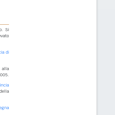
o. Si
evato
ia di
alla
4005.
incia
ella
degna