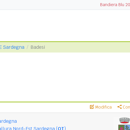
Bandiera Blu 2
NE Sardegna
Badesi
Modifica
Cond
ardegna
llura Nord-Est Sardegna (
OT
)