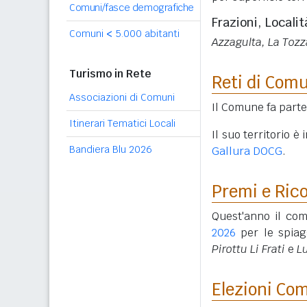
Comuni/fasce demografiche
Frazioni, Localit
Comuni
<
5.000 abitanti
Azzagulta, La Tozza
Turismo in Rete
Reti di Com
Associazioni di Comuni
Il Comune fa parte
Itinerari Tematici Locali
Il suo territorio 
Bandiera Blu 2026
Gallura DOCG
.
Premi e Ric
Quest'anno il com
2026
per le spia
Pirottu Li Frati
e
L
Elezioni Co