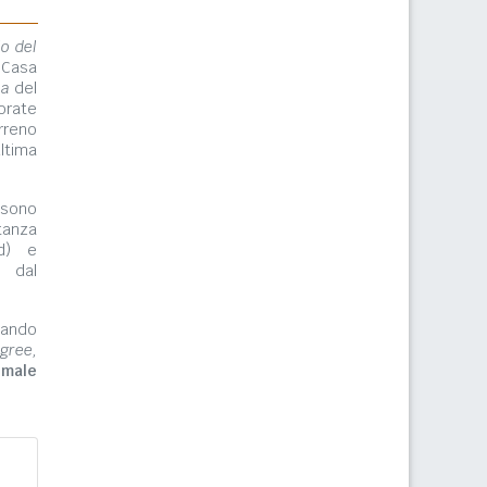
lo del
 Casa
ma
del
orate
rreno
ltima
ono
tanza
rd) e
e dal
zzando
gree,
imale