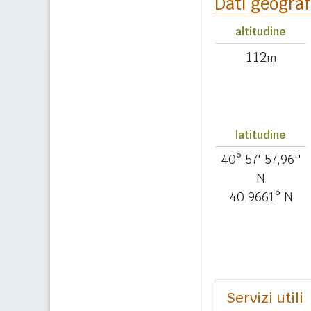
Dati geograf
altitudine
112
m
latitudine
40° 57' 57,96''
N
40,9661° N
Servizi utili