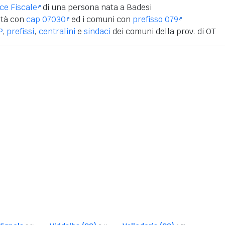
ice Fiscale
di una persona nata a Badesi
ità con
cap 07030
ed i comuni con
prefisso 079
P
,
prefissi
,
centralini
e
sindaci
dei comuni della prov. di OT