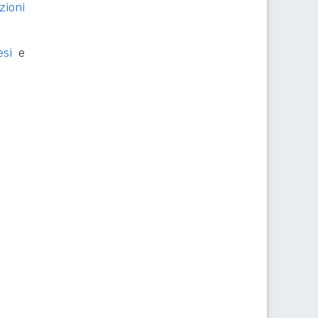
zioni
esi
e