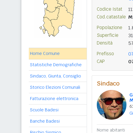
Codice Istat
1
Cod.catastale
M
Popolazione
1.
Superficie
3
Densità
5
Home Comune
Prefisso
0
CAP
0
Statistiche Demografiche
Sindaco, Giunta, Consiglio
Sindaco
Storico Elezioni Comunali
G
Fatturazione elettronica
M
6
Scuole Badesi
G
Banche Badesi
Nome abitanti
Rischio Sismico