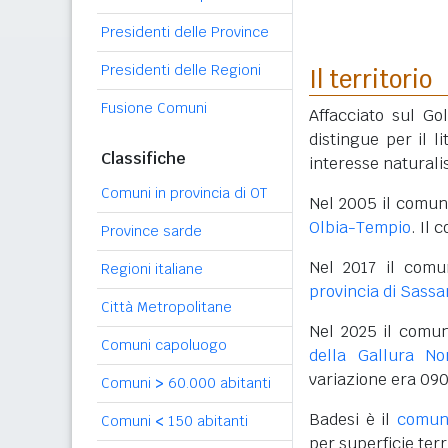
Presidenti delle Province
Presidenti delle Regioni
Il territorio
Fusione Comuni
Affacciato sul Go
distingue per il l
Classifiche
interesse naturalis
Comuni in provincia di OT
Nel 2005 il comun
Olbia-Tempio
. Il
Province sarde
Nel 2017 il comu
Regioni italiane
provincia di Sassa
Città Metropolitane
Nel 2025 il comun
Comuni capoluogo
della Gallura No
variazione era 09
Comuni
>
60.000 abitanti
Badesi è il
comune
Comuni
<
150 abitanti
per superficie terr