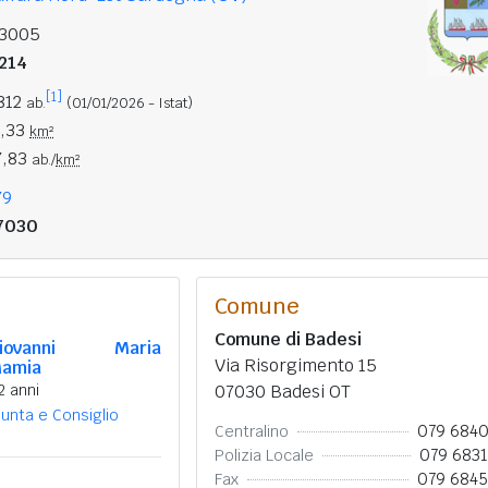
13005
214
[1]
812
ab.
(01/01/2026 - Istat)
1,33
km²
7,83
ab./
km²
79
7030
Comune
Comune di Badesi
iovanni Maria
Via Risorgimento 15
amia
2 anni
07030 Badesi OT
iunta e Consiglio
079 684
Centralino
079 683
Polizia Locale
079 684
Fax