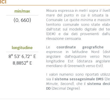
ici
Misura espressa in
metri sopra il livel
min/max
mare
del punto in cui è situata la
(0, 660)
Comunale. Le quote
minima
e
massi
territorio comunale sono state elab
dall'Istat sul modello digitale del te
(DEM) e dai dati provenienti dall'u
rilevazione censuaria.
Le
coordinate geografiche
s
longitudine
espresse in latitudine Nord (dis
8° 53' 6,72'' E
angolare dall'equatore verso No
longitudine Est (distanza angolar
8,8852° E
meridiano di Greenwich verso Est).
I valori numerici sono riportati utili
sia il
sistema sessagesimale DMS
(
De
Minute, Second
), che il
sistema dec
DD
(
Decimal Degree
).