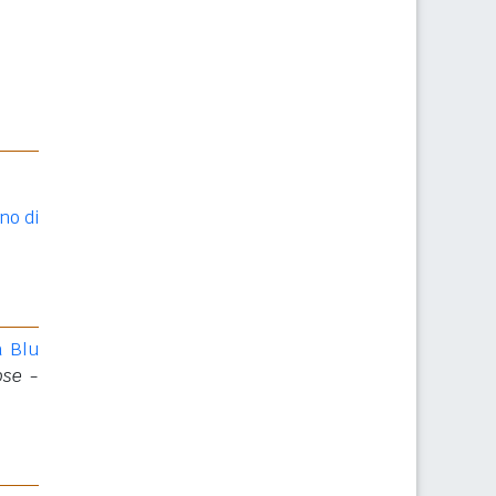
no di
a Blu
ose -