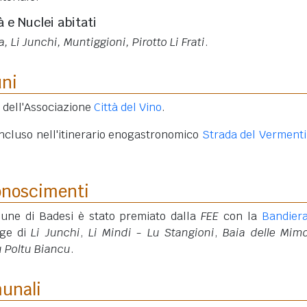
à e Nuclei abitati
, Li Junchi, Muntiggioni, Pirotto Li Frati
.
uni
 dell'Associazione
Città del Vino
.
è incluso nell'itinerario enogastronomico
Strada del Vermenti
onoscimenti
une di Badesi è stato premiato dalla
FEE
con la
Bandier
gge di
Li Junchi
,
Li Mindi - Lu Stangioni
,
Baia delle Mim
u Poltu Biancu
.
munali