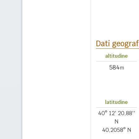
Dati geograf
altitudine
584
m
latitudine
40° 12' 20,88''
N
40,2058° N