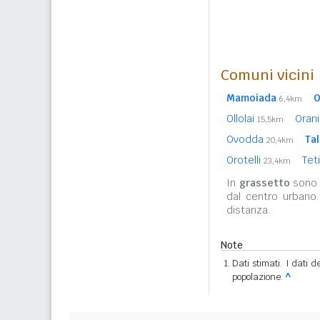
Comuni vicini
Mamoiada
O
6,4km
Ollolai
Oran
15,5km
Ovodda
Ta
20,4km
Orotelli
Tet
23,4km
In
grassetto
sono r
dal centro urbano
distanza.
Note
Dati stimati. I dati 
popolazione.
^