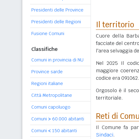
Presidenti delle Province
Presidenti delle Regioni
Il territorio
Fusione Comuni
Cuore della Barba
facciate del centr
Classifiche
l'area selvaggia d
Comuni in provincia di NU
Nel 2025 Il codi
maggiore coerenza
Province sarde
codice era 091062
Regioni italiane
Orgosolo è il se
Città Metropolitane
territoriale.
Comuni capoluogo
Reti di Com
Comuni
>
60.000 abitanti
Il Comune fa par
Comuni
<
150 abitanti
Sindaci
.