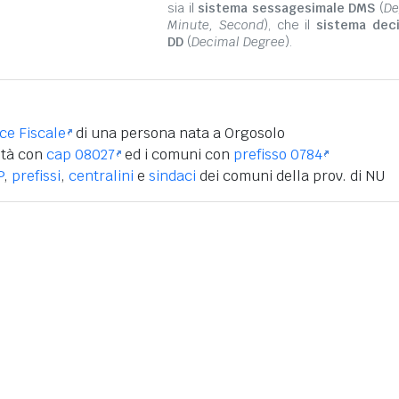
sia il
sistema sessagesimale DMS
(
De
Minute, Second
), che il
sistema dec
DD
(
Decimal Degree
).
ice Fiscale
di una persona nata a Orgosolo
ità con
cap 08027
ed i comuni con
prefisso 0784
P
,
prefissi
,
centralini
e
sindaci
dei comuni della prov. di NU