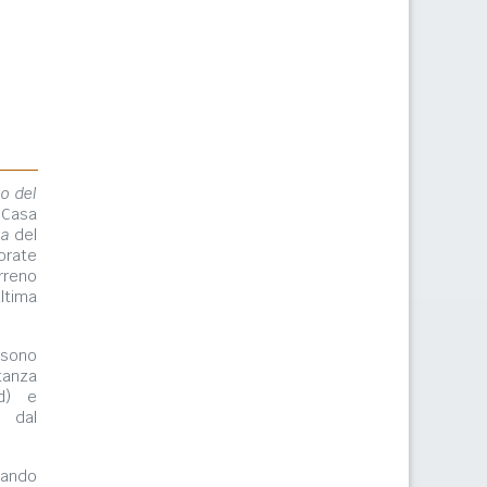
lo del
 Casa
ma
del
orate
rreno
ltima
ono
tanza
rd) e
e dal
zzando