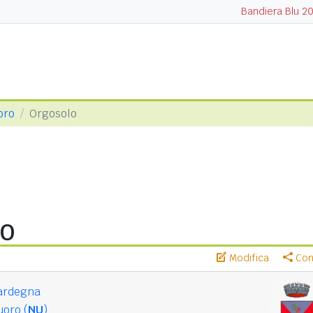
Bandiera Blu 2
oro
Orgosolo
lo
Modifica
Cond
ardegna
oro (
NU
)