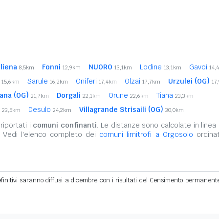
liena
Fonni
NUORO
Lodine
Gavoi
8,5km
12,9km
13,1km
13,1km
14,
i
Sarule
Oniferi
Olzai
Urzulei (OG)
15,6km
16,2km
17,4km
17,7km
17
lana (OG)
Dorgali
Orune
Tiana
21,7km
22,1km
22,6km
23,3km
i
Desulo
Villagrande Strisaili (OG)
23,5km
24,2km
30,0km
iportati i
comuni confinanti
. Le distanze sono calcolate in linea 
. Vedi l'elenco completo dei
comuni limitrofi a Orgosolo
ordinat
definitivi saranno diffusi a dicembre con i risultati del Censimento permanent