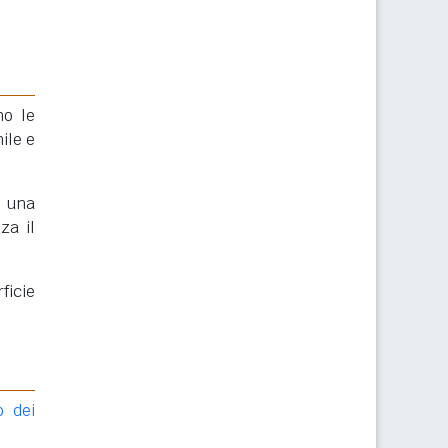
no le
ile e
e una
za il
ficie
o dei