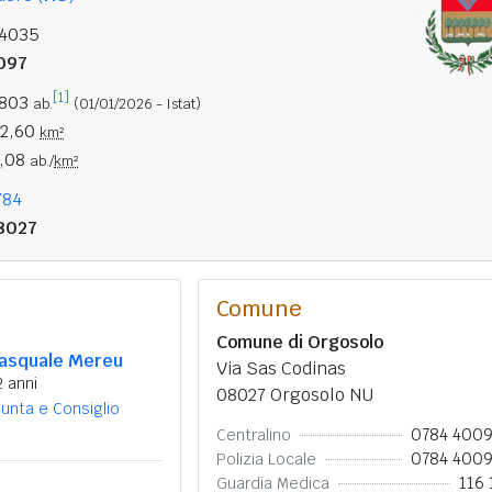
14035
097
[1]
.803
ab.
(01/01/2026 - Istat)
22,60
km²
7,08
ab./
km²
784
8027
Comune
Comune di Orgosolo
asquale Mereu
Via Sas Codinas
2 anni
08027 Orgosolo NU
iunta e Consiglio
0784 400
Centralino
0784 400
Polizia Locale
116 
Guardia Medica