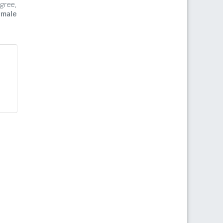
gree,
imale