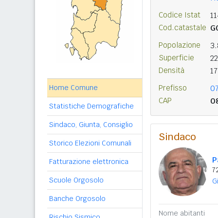
Codice Istat
1
Cod.catastale
G
Popolazione
3
Superficie
2
Densità
1
Home Comune
Prefisso
0
CAP
0
Statistiche Demografiche
Sindaco, Giunta, Consiglio
Sindaco
Storico Elezioni Comunali
P
Fatturazione elettronica
7
Scuole Orgosolo
G
Banche Orgosolo
Nome abitanti
Rischio Sismico