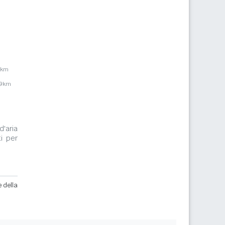
4km
,9km
d'aria
i per
e della