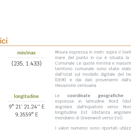
ici
Misura espressa in
metri sopra il livel
min/max
mare
del punto in cui è situata la
(235, 1.433)
Comunale. Le quote
minima
e
massi
territorio comunale sono state elab
dall'Istat sul modello digitale del te
(DEM) e dai dati provenienti dall'u
rilevazione censuaria.
Le
coordinate geografiche
s
longitudine
espresse in latitudine Nord (dis
9° 21' 21,24'' E
angolare dall'equatore verso No
longitudine Est (distanza angolar
9,3559° E
meridiano di Greenwich verso Est).
I valori numerici sono riportati utili