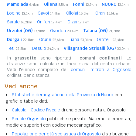
Mamoiada
Oliena
Fonni
NUORO
6,4km
8,5km
12,9km
13,1km
Lodine
Gavoi
Ollolai
Orani
13,1km
14,4km
15,5km
15,6km
Sarule
Oniferi
Olzai
16,2km
17,4km
17,7km
Urzulei (OG)
Ovodda
Talana (OG)
17,9km
20,4km
21,7km
Dorgali
Orune
Tiana
Orotelli
22,1km
22,6km
23,3km
23,4km
Teti
Desulo
Villagrande Strisaili (OG)
23,5km
24,2km
30,0km
In
grassetto
sono riportati i
comuni confinanti
. Le
distanze sono calcolate in linea d'aria dal centro urbano.
Vedi l'elenco completo dei
comuni limitrofi a Orgosolo
ordinati per distanza.
Vedi anche
Statistiche demografiche della Provincia di Nuoro
con
grafici e tabelle dati.
Calcola il Codice Fiscale
di una persona nata a Orgosolo.
Scuole Orgosolo
pubbliche e private. Materne, elementari,
medie e superiori con codice meccanografico.
Popolazione per età scolastica di Orgosolo
distribuzione