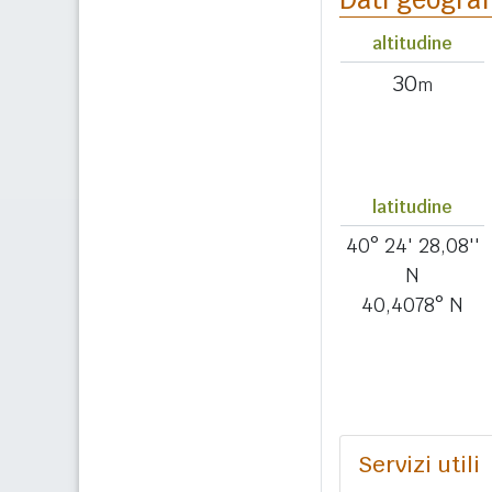
altitudine
30
m
latitudine
40° 24' 28,08''
N
40,4078° N
Servizi utili