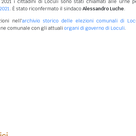
 2021 i cittadini di Loculi sono stati chiamati alle urne p
 2021
. È stato riconfermato il sindaco
Alessandro Luche
.
ioni nell'
archivio storico delle elezioni comunali di Loc
one comunale con gli attuali
organi di governo di Loculi
.
ici