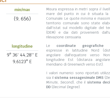
Misura espressa in
metri sopra il livel
min/max
mare
del punto in cui è situata la
(9, 656)
Comunale. Le quote
minima
e
massi
territorio comunale sono state elab
dall'Istat sul modello digitale del te
(DEM) e dai dati provenienti dall'u
rilevazione censuaria.
Le
coordinate geografiche
s
longitudine
espresse in latitudine Nord (dis
9° 36' 44,28'' E
angolare dall'equatore verso No
longitudine Est (distanza angolar
9,6123° E
meridiano di Greenwich verso Est).
I valori numerici sono riportati utili
sia il
sistema sessagesimale DMS
(
De
Minute, Second
), che il
sistema dec
DD
(
Decimal Degree
).