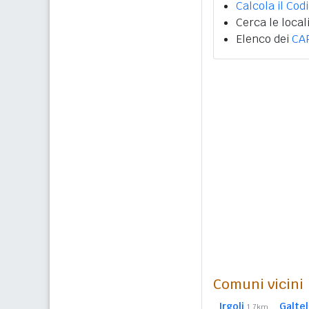
Calcola il Cod
Cerca le local
Elenco dei
CA
Comuni vicini
Irgoli
Galtel
1,7km