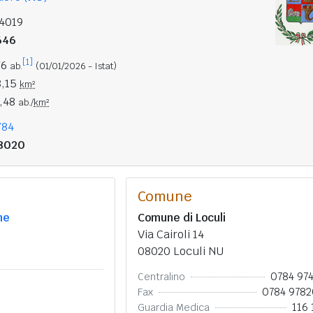
14019
646
[1]
76
ab.
(01/01/2026 - Istat)
8,15
km²
2,48
ab./
km²
784
8020
Comune
he
Comune di Loculi
Via Cairoli 14
08020 Loculi NU
0784 97
Centralino
0784 978
Fax
116 
Guardia Medica