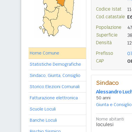
Codice Istat
1
Cod.catastale
E
Popolazione
4
Superficie
3
Densità
1
Home Comune
Prefisso
0
CAP
0
Statistiche Demografiche
Sindaco, Giunta, Consiglio
Sindaco
Storico Elezioni Comunali
Alessandro Luc
Fatturazione elettronica
50 anni
Giunta e Consiglio
Scuole Loculi
Nome abitanti
Banche Loculi
loculesi
Rischio Sismico