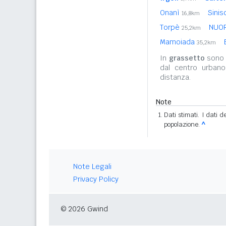
Onanì
Sinis
16,8km
Torpè
NUO
25,2km
Mamoiada
35,2km
In
grassetto
sono r
dal centro urban
distanza.
Note
Dati stimati. I dati 
popolazione.
^
Note Legali
Privacy Policy
© 2026 Gwind