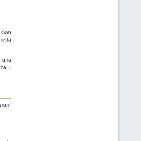
i San
nella
e una
za il
omuni