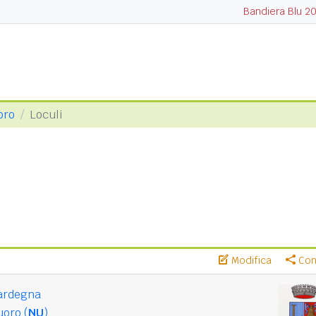
Bandiera Blu 2
oro
Loculi
Modifica
Cond
ardegna
oro (
NU
)