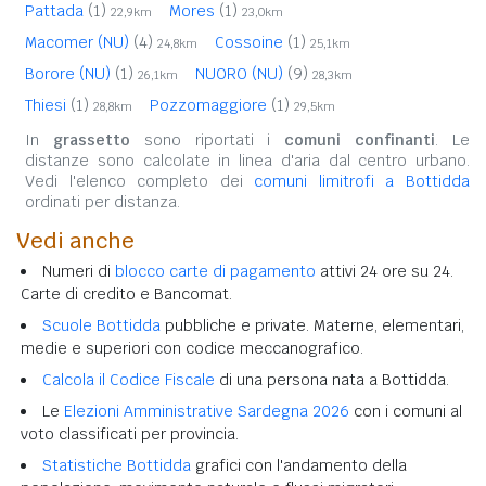
Pattada
(1)
Mores
(1)
22,9km
23,0km
Macomer (NU)
(4)
Cossoine
(1)
24,8km
25,1km
Borore (NU)
(1)
NUORO (NU)
(9)
26,1km
28,3km
Thiesi
(1)
Pozzomaggiore
(1)
28,8km
29,5km
In
grassetto
sono riportati i
comuni confinanti
. Le
distanze sono calcolate in linea d'aria dal centro urbano.
Vedi l'elenco completo dei
comuni limitrofi a Bottidda
ordinati per distanza.
Vedi anche
Numeri di
blocco carte di pagamento
attivi 24 ore su 24.
Carte di credito e Bancomat.
Scuole Bottidda
pubbliche e private. Materne, elementari,
medie e superiori con codice meccanografico.
Calcola il Codice Fiscale
di una persona nata a Bottidda.
Le
Elezioni Amministrative Sardegna 2026
con i comuni al
voto classificati per provincia.
Statistiche Bottidda
grafici con l'andamento della