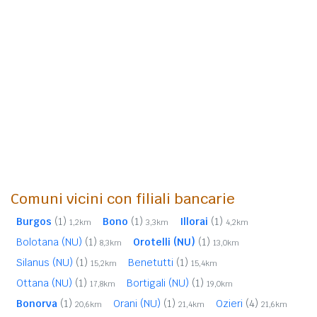
Comuni vicini con filiali bancarie
Burgos
(1)
Bono
(1)
Illorai
(1)
1,2km
3,3km
4,2km
Bolotana (NU)
(1)
Orotelli (NU)
(1)
8,3km
13,0km
Silanus (NU)
(1)
Benetutti
(1)
15,2km
15,4km
Ottana (NU)
(1)
Bortigali (NU)
(1)
17,8km
19,0km
Bonorva
(1)
Orani (NU)
(1)
Ozieri
(4)
20,6km
21,4km
21,6km