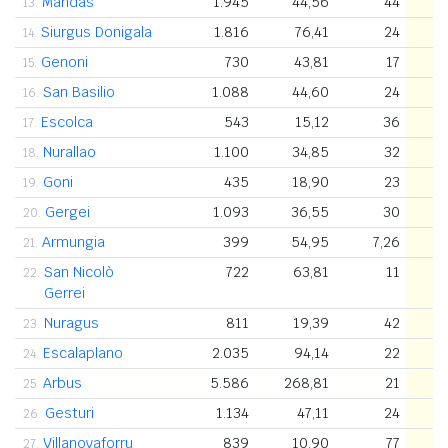
Mandas
1.945
44,56
44
13.
Siurgus Donigala
1.816
76,41
24
14.
Genoni
730
43,81
17
15.
San Basilio
1.088
44,60
24
16.
Escolca
543
15,12
36
17.
Nurallao
1.100
34,85
32
18.
Goni
435
18,90
23
19.
Gergei
1.093
36,55
30
20.
Armungia
399
54,95
7,26
21.
San Nicolò
722
63,81
11
22.
Gerrei
Nuragus
811
19,39
42
23.
Escalaplano
2.035
94,14
22
24.
Arbus
5.586
268,81
21
25.
Gesturi
1.134
47,11
24
26.
Villanovaforru
839
10,90
77
27.