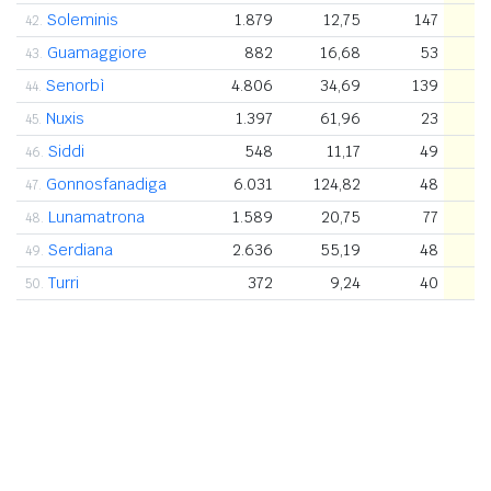
Soleminis
1.879
12,75
147
42.
Guamaggiore
882
16,68
53
43.
Senorbì
4.806
34,69
139
44.
Nuxis
1.397
61,96
23
45.
Siddi
548
11,17
49
46.
Gonnosfanadiga
6.031
124,82
48
47.
Lunamatrona
1.589
20,75
77
48.
Serdiana
2.636
55,19
48
49.
Turri
372
9,24
40
50.