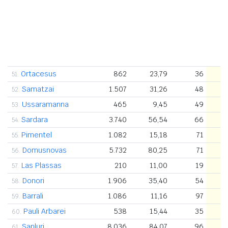
Ortacesus
862
23,79
36
51.
Samatzai
1.507
31,26
48
52.
Ussaramanna
465
9,45
49
53.
Sardara
3.740
56,54
66
54.
Pimentel
1.082
15,18
71
55.
Domusnovas
5.732
80,25
71
56.
Las Plassas
210
11,00
19
57.
Donori
1.906
35,40
54
58.
Barrali
1.086
11,16
97
59.
Pauli Arbarei
538
15,44
35
60.
Sanluri
8.036
84,07
96
61.