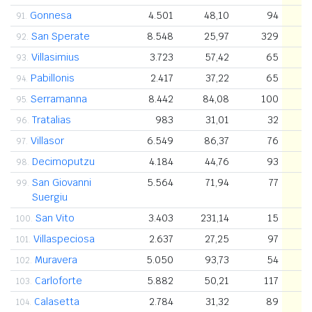
Gonnesa
4.501
48,10
94
91.
San Sperate
8.548
25,97
329
92.
Villasimius
3.723
57,42
65
93.
Pabillonis
2.417
37,22
65
94.
Serramanna
8.442
84,08
100
95.
Tratalias
983
31,01
32
96.
Villasor
6.549
86,37
76
97.
Decimoputzu
4.184
44,76
93
98.
San Giovanni
5.564
71,94
77
99.
Suergiu
San Vito
3.403
231,14
15
100.
Villaspeciosa
2.637
27,25
97
101.
Muravera
5.050
93,73
54
102.
Carloforte
5.882
50,21
117
103.
Calasetta
2.784
31,32
89
104.