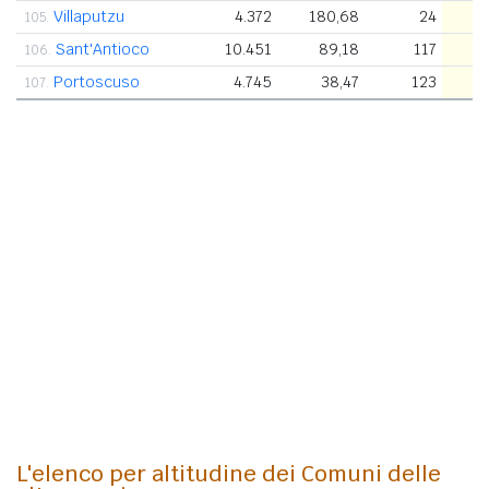
Villaputzu
4.372
180,68
24
105.
Sant'Antioco
10.451
89,18
117
106.
Portoscuso
4.745
38,47
123
107.
L'elenco per altitudine dei Comuni delle