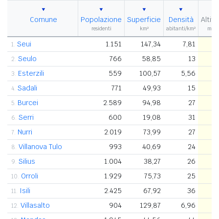
Comune
Popolazione
Superficie
Densità
Altit
residenti
km²
abitanti/km²
m s.l
Seui
1.151
147,34
7,81
1.
Seulo
766
58,85
13
2.
Esterzili
559
100,57
5,56
3.
Sadali
771
49,93
15
4.
Burcei
2.589
94,98
27
5.
Serri
600
19,08
31
6.
Nurri
2.019
73,99
27
7.
Villanova Tulo
993
40,69
24
8.
Silius
1.004
38,27
26
9.
Orroli
1.929
75,73
25
10.
Isili
2.425
67,92
36
11.
Villasalto
904
129,87
6,96
12.