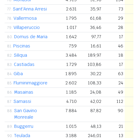
Sant'Anna Arresi
2.631
35,97
73
77.
Vallermosa
1.795
61,68
29
78.
Villaperuccio
1.017
36,46
28
79.
Domus de Maria
1.642
97,77
17
80.
Piscinas
759
16,61
46
81.
Siliqua
3.484
189,97
18
82.
Castiadas
1.729
103,86
17
83.
Giba
1.895
30,22
63
84.
Fluminimaggiore
2.602
108,33
24
85.
Masainas
1.185
24,08
49
86.
Samassi
4.710
42,02
112
87.
San Gavino
7.884
87,82
90
88.
Monreale
Buggerru
1.015
48,13
21
89.
Teulada
3.188
246,01
13
90.