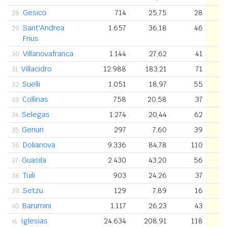
Gesico
714
25,75
28
28.
Sant'Andrea
1.657
36,18
46
29.
Frius
Villanovafranca
1.144
27,62
41
30.
Villacidro
12.988
183,21
71
31.
Suelli
1.051
18,97
55
32.
Collinas
758
20,58
37
33.
Selegas
1.274
20,44
62
34.
Genuri
297
7,60
39
35.
Dolianova
9.336
84,78
110
36.
Guasila
2.430
43,20
56
37.
Tuili
903
24,26
37
38.
Setzu
129
7,89
16
39.
Barumini
1.117
26,23
43
40.
Iglesias
24.634
208,91
118
41.