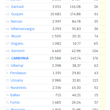
Santadi
3.051
116,08
26
62.
Guspini
10.681
174,88
61
63.
Narcao
2.997
84,78
35
64.
Villamassargia
3.293
91,83
36
65.
Musei
1.505
20,31
74
66.
Segariu
1.082
16,77
65
67.
Serrenti
4.460
42,96
104
68.
CARBONIA
25.588
145,74
176
69.
Villamar
2.398
38,37
62
70.
Perdaxius
1.291
29,81
43
71.
Ussana
3.986
32,81
122
72.
Nuraminis
2.336
45,30
52
73.
Ballao
715
46,21
15
74.
Furtei
1.485
26,04
57
75.
Monastir
4.915
31,98
154
76.