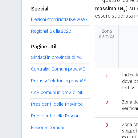
in quattro zone s
a
massima
(
) su 
Speciali
g
essere superata in
Elezioni Amministrative 2026
Regionali Sicilia 2022
Zona
sismica
Pagine Utili
Sindaci in provincia di ME
Centralini Comuni prov. ME
1
Indica l
Prefissi Telefonici prov. ME
dove po
fortissi
CAP comuni in prov. di ME
2
Zona d
Presidenti delle Province
verifica
Presidenti delle Regioni
3
Zona c
Fusione Comuni
soggett
ma rari.