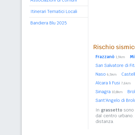
Associazioni di Comuni
Itinerari Tematici Locali
Bandiera Blu 2025
Rischio sismic
Frazzanò
Mi
1,9km
San Salvatore di Fit
Naso
Caste
6,5km
Alcara li Fusi
7,6km
Sinagra
Bro
10,8km
Sant'Angelo di Bro
In
grassetto
sono r
dal centro urbano.
distanza.