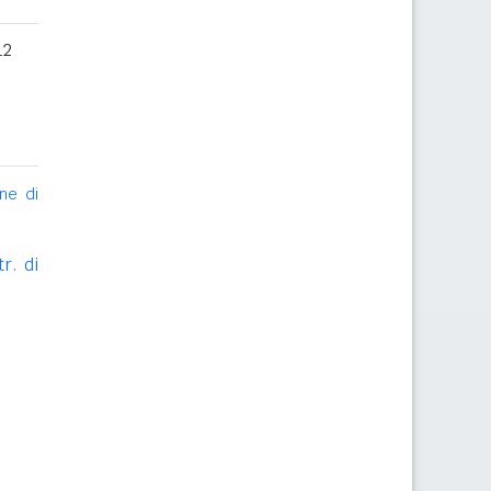
12
ne di
r. di