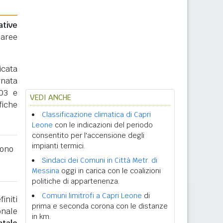
ative
 aree
icata
rnata
003 e
VEDI ANCHE
fiche
Classificazione climatica di Capri
Leone
con le indicazioni del periodo
consentito per l'accensione degli
impianti termici.
ono
Sindaci dei Comuni in Città Metr. di
Messina
oggi in carica con le coalizioni
politiche di appartenenza.
Comuni limitrofi a Capri Leone
di
initi
prima e seconda corona con le distanze
onale
in km.