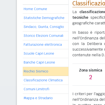
Classificazi
Home Comune
La
classificazio
tecniche
specific
Statistiche Demografiche
geografiche caratt
Sindaco, Giunta, Consiglio
In basso è ripor
Storico Elezioni Comunali
nell'Ordinanza del
con la Delibera 
Fatturazione elettronica
successivamente mo
Scuole Capri Leone
contenute nella D.
Banche Capri Leone
Zona sismica
Rischio Sismico
2
Classificazione Climatica
Comuni Limitrofi
I criteri per l'ag
Mappa e Stradario
nell'Ordinanza del