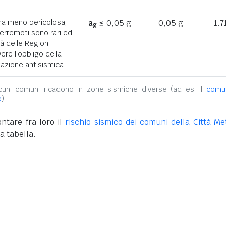
ona meno pericolosa,
a
≤ 0,05 g
0,05 g
1.7
g
terremoti sono rari ed
tà delle Regioni
ere l’obbligo della
azione antisismica.
alcuni comuni ricadono in zone sismiche diverse (ad es. il
comu
o
).
ntare fra loro il
rischio sismico dei comuni della Città Met
a tabella.