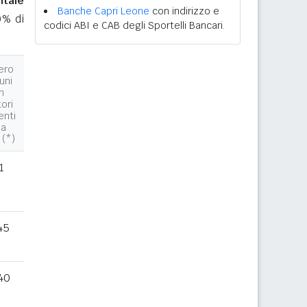
ntale
Banche Capri Leone
con indirizzo e
0% di
codici ABI e CAB degli Sportelli Bancari.
ero
uni
n
tori
enti
la
 (*)
1
45
40