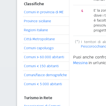
Classifiche
4
E' la z
Comuni in provincia di ME
dove i 
è facol
Province siciliane
prescriv
Regioni italiane
progett
Città Metropolitane
(*):
I territori di 
Pescorocchian
Comuni capoluogo
Puoi anche confro
Comuni
>
60.000 abitanti
Messina
in un'unic
Comuni
<
150 abitanti
Comuni/fasce demografiche
Comuni
<
5.000 abitanti
Turismo in Rete