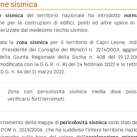
one sismica
ne sismica
del territorio nazionale ha introdotto
norm
he per le costruzioni di edifici, ponti ed altre opere in
erizzate dal medesimo rischio sismico.
tata la
zona sismica
per il territorio di Capri Leone, ind
 Presidente del Consiglio dei Ministri n. 3274/2003, aggio
della Giunta Regionale della Sicilia n. 408 del 19.12.2
dificata con la D.G.R. n. 81 del 24 febbraio 2022 e le retti
D.G. n. 64 del 11 marzo 2022.
Zona con pericolosità sismica media dove poss
verificarsi forti terremoti.
giornamento della mappa di
pericolosità sismica
sono stati def
 PCM n. 3519/2006, che ha suddiviso l'intero territorio nazi