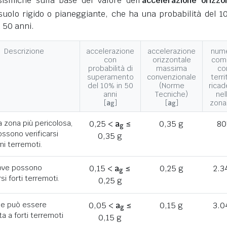
ismiche sulla base del valore dell'
accelerazione orizzo
suolo rigido o pianeggiante, che ha una probabilità del 1
 50 anni.
Descrizione
accelerazione
accelerazione
num
con
orizzontale
com
probabilità di
massima
co
superamento
convenzionale
terri
del 10% in 50
(Norme
ricad
anni
Tecniche)
nel
[
a
]
[
a
]
zona
g
g
a zona più pericolosa,
0,25 <
a
≤
0,35 g
80
g
ssono verificarsi
0,35 g
mi terremoti.
ove possono
0,15 <
a
≤
0,25 g
2.3
g
rsi forti terremoti.
0,25 g
he può essere
0,05 <
a
≤
0,15 g
3.0
g
a a forti terremoti
0,15 g