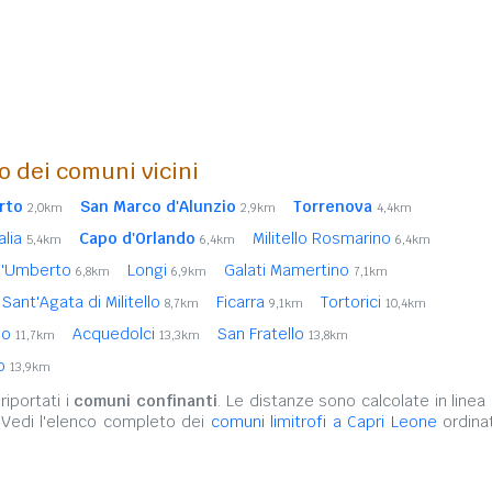
o dei comuni vicini
rto
San Marco d'Alunzio
Torrenova
2,0km
2,9km
4,4km
alia
Capo d'Orlando
Militello Rosmarino
5,4km
6,4km
6,4km
ll'Umberto
Longi
Galati Mamertino
6,8km
6,9km
7,1km
Sant'Agata di Militello
Ficarra
Tortorici
8,7km
9,1km
10,4km
lo
Acquedolci
San Fratello
11,7km
13,3km
13,8km
lo
13,9km
iportati i
comuni confinanti
. Le distanze sono calcolate in linea 
 Vedi l'elenco completo dei
comuni limitrofi a Capri Leone
ordinat