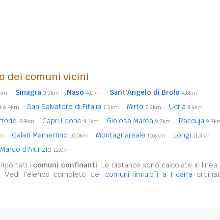
o dei comuni vicini
Sinagra
Naso
Sant'Angelo di Brolo
3km
3,9km
4,0km
4,8km
o
San Salvatore di Fitalia
Mirto
Ucria
6,4km
7,2km
7,3km
8,4km
rtorici
Capri Leone
Gioiosa Marea
Raccuja
8,8km
9,1km
9,2km
9,3k
Galati Mamertino
Montagnareale
Longi
km
10,0km
10,6km
11,3km
 Marco d'Alunzio
12,0km
iportati i
comuni confinanti
. Le distanze sono calcolate in linea 
. Vedi l'elenco completo dei
comuni limitrofi a Ficarra
ordinat