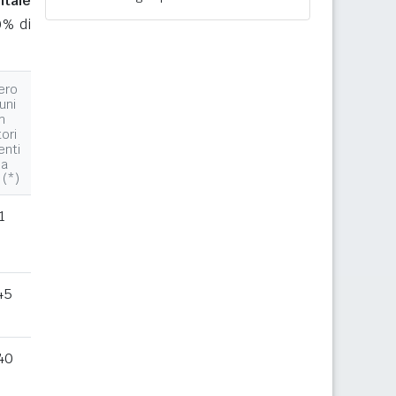
ntale
0% di
ero
uni
n
tori
enti
la
 (*)
1
45
40