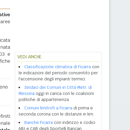
ative
 aree
icata
rnata
003 e
VEDI ANCHE
fiche
Classificazione climatica di Ficarra
con
le indicazioni del periodo consentito per
l'accensione degli impianti termici.
ono
Sindaci dei Comuni in Città Metr. di
Messina
oggi in carica con le coalizioni
politiche di appartenenza.
Comuni limitrofi a Ficarra
di prima e
seconda corona con le distanze in km.
initi
Banche Ficarra
con indirizzo e codici
onale
ABI e CAB degli Sportelli Bancari.