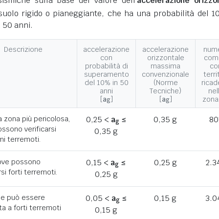
ismiche sulla base del valore dell'
accelerazione orizzo
suolo rigido o pianeggiante, che ha una probabilità del 1
 50 anni.
Descrizione
accelerazione
accelerazione
num
con
orizzontale
com
probabilità di
massima
co
superamento
convenzionale
terri
del 10% in 50
(Norme
ricad
anni
Tecniche)
nel
[
a
]
[
a
]
zona
g
g
a zona più pericolosa,
0,25 <
a
≤
0,35 g
80
g
ssono verificarsi
0,35 g
mi terremoti.
ove possono
0,15 <
a
≤
0,25 g
2.3
g
rsi forti terremoti.
0,25 g
he può essere
0,05 <
a
≤
0,15 g
3.0
g
a a forti terremoti
0,15 g