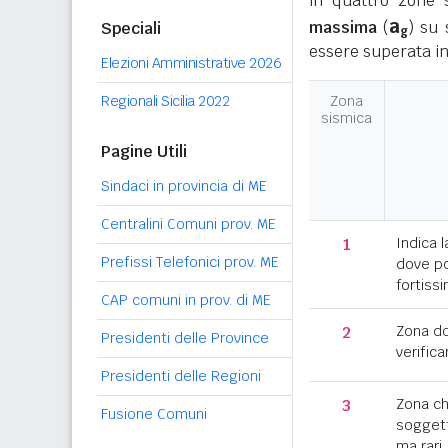
in quattro zone s
a
massima
(
) su 
Speciali
g
essere superata in
Elezioni Amministrative 2026
Regionali Sicilia 2022
Zona
sismica
Pagine Utili
Sindaci in provincia di ME
Centralini Comuni prov. ME
1
Indica l
Prefissi Telefonici prov. ME
dove po
fortissi
CAP comuni in prov. di ME
2
Zona d
Presidenti delle Province
verifica
Presidenti delle Regioni
3
Zona c
Fusione Comuni
soggett
ma rari.