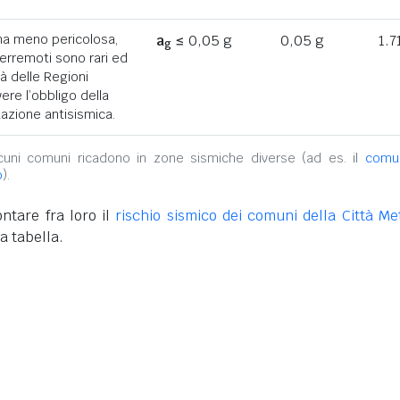
ona meno pericolosa,
a
≤ 0,05 g
0,05 g
1.7
g
terremoti sono rari ed
tà delle Regioni
ere l’obbligo della
azione antisismica.
alcuni comuni ricadono in zone sismiche diverse (ad es. il
comu
o
).
ntare fra loro il
rischio sismico dei comuni della Città Met
a tabella.