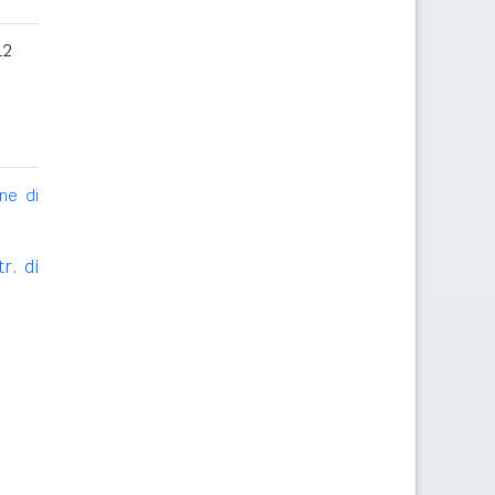
12
ne di
r. di