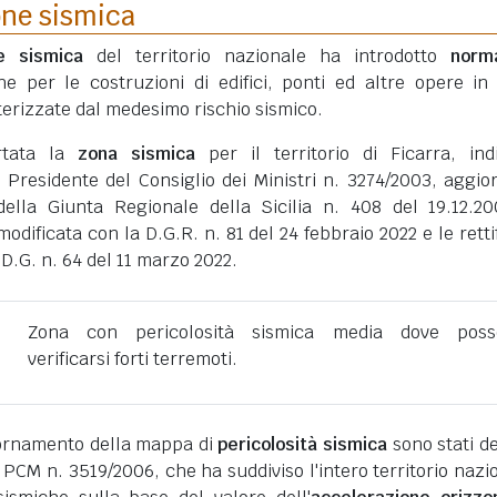
one sismica
ne sismica
del territorio nazionale ha introdotto
norm
he per le costruzioni di edifici, ponti ed altre opere in
erizzate dal medesimo rischio sismico.
rtata la
zona sismica
per il territorio di Ficarra, ind
 Presidente del Consiglio dei Ministri n. 3274/2003, aggio
della Giunta Regionale della Sicilia n. 408 del 19.12.2
dificata con la D.G.R. n. 81 del 24 febbraio 2022 e le retti
D.G. n. 64 del 11 marzo 2022.
Zona con pericolosità sismica media dove poss
verificarsi forti terremoti.
giornamento della mappa di
pericolosità sismica
sono stati def
 PCM n. 3519/2006, che ha suddiviso l'intero territorio nazi