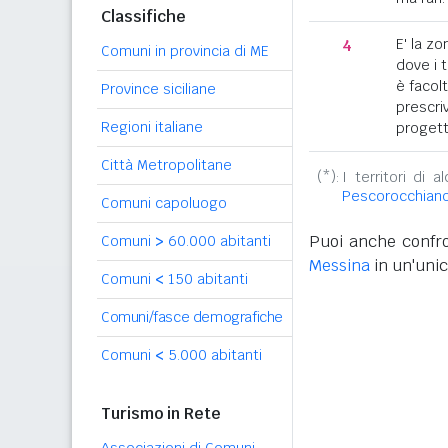
Classifiche
4
E' la z
Comuni in provincia di ME
dove i 
è facol
Province siciliane
prescriv
Regioni italiane
progett
Città Metropolitane
(*):
I territori di 
Pescorocchian
Comuni capoluogo
Puoi anche confro
Comuni
>
60.000 abitanti
Messina
in un'unic
Comuni
<
150 abitanti
Comuni/fasce demografiche
Comuni
<
5.000 abitanti
Turismo in Rete