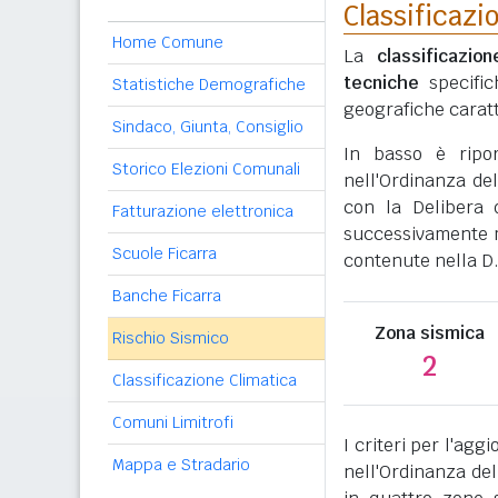
Classificazi
Home Comune
La
classificazio
tecniche
specific
Statistiche Demografiche
geografiche caratt
Sindaco, Giunta, Consiglio
In basso è ripo
Storico Elezioni Comunali
nell'Ordinanza del
con la Delibera 
Fatturazione elettronica
successivamente mo
Scuole Ficarra
contenute nella D.
Banche Ficarra
Zona sismica
Rischio Sismico
2
Classificazione Climatica
Comuni Limitrofi
I criteri per l'ag
Mappa e Stradario
nell'Ordinanza del