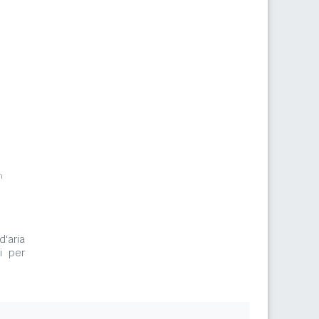
m
d'aria
i per