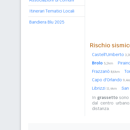
Associazioni di Comuni
Itinerari Tematici Locali
Bandiera Blu 2025
Rischio sismic
Castell'Umberto
3,
Brolo
Pirain
5,2km
Frazzanò
To
8,6km
Capo d'Orlando
9,4
Librizzi
San
11,4km
In
grassetto
sono r
dal centro urbano
distanza.