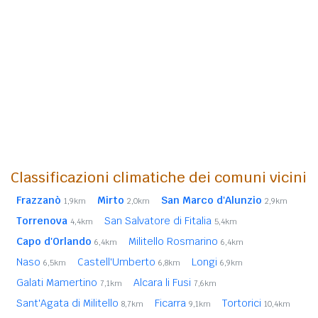
Classificazioni climatiche dei comuni vicini
Frazzanò
Mirto
San Marco d'Alunzio
1,9km
2,0km
2,9km
Torrenova
San Salvatore di Fitalia
4,4km
5,4km
Capo d'Orlando
Militello Rosmarino
6,4km
6,4km
Naso
Castell'Umberto
Longi
6,5km
6,8km
6,9km
Galati Mamertino
Alcara li Fusi
7,1km
7,6km
Sant'Agata di Militello
Ficarra
Tortorici
8,7km
9,1km
10,4km