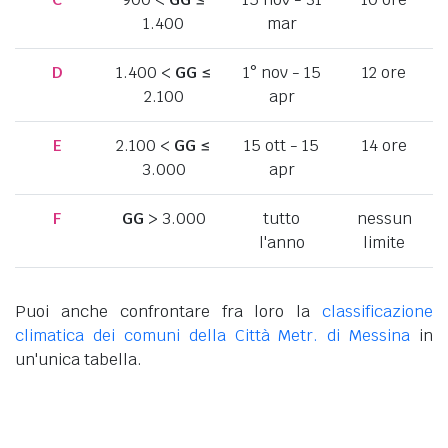
1.400
mar
D
1.400 <
GG
≤
1° nov - 15
12 ore
2.100
apr
E
2.100 <
GG
≤
15 ott - 15
14 ore
3.000
apr
F
GG
> 3.000
tutto
nessun
l'anno
limite
Puoi anche confrontare fra loro la
classificazione
climatica dei comuni della Città Metr. di Messina
in
un'unica tabella.