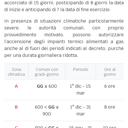
accorciato di 15 giorni, posticipando di 8 giorni la data
di inizio e anticipando di 7 la data di fine esercizio.
In presenza di situazioni climatiche particolarmente
severe, le autorità comunali, con proprio
provvedimento motivato, possono autorizzare
l’accensione degli impianti termici alimentati a gas
anche al di fuori dei periodi indicati al decreto, purché
per una durata giornaliera ridotta.
Zona
Comuni con
Periodo
Ore al
climatica
gradi-giorno
giorno
A
GG
≤ 600
1° dic - 15
6 ore
mar
B
600 <
GG
≤
1° dic - 31
8 ore
900
mar
C
900 <
GG
≤
15 nov - 31
10 ore