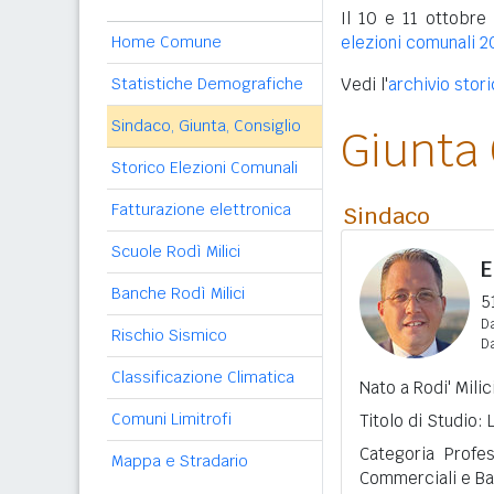
Il 10 e 11 ottobre 
Home Comune
elezioni comunali 2
Statistiche Demografiche
Vedi l'
archivio stori
Sindaco, Giunta, Consiglio
Giunta
Storico Elezioni Comunali
Fatturazione elettronica
Sindaco
Scuole Rodì Milici
E
Banche Rodì Milici
5
Da
Rischio Sismico
D
Classificazione Climatica
Nato a Rodi' Milic
Comuni Limitrofi
Titolo di Studio:
Categoria Profes
Mappa e Stradario
Commerciali e Ba