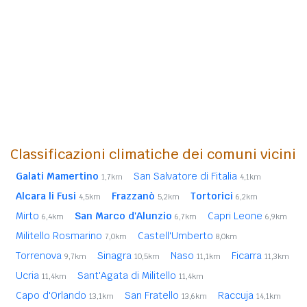
Classificazioni climatiche dei comuni vicini
Galati Mamertino
San Salvatore di Fitalia
1,7km
4,1km
Alcara li Fusi
Frazzanò
Tortorici
4,5km
5,2km
6,2km
Mirto
San Marco d'Alunzio
Capri Leone
6,4km
6,7km
6,9km
Militello Rosmarino
Castell'Umberto
7,0km
8,0km
Torrenova
Sinagra
Naso
Ficarra
9,7km
10,5km
11,1km
11,3km
Ucria
Sant'Agata di Militello
11,4km
11,4km
Capo d'Orlando
San Fratello
Raccuja
13,1km
13,6km
14,1km