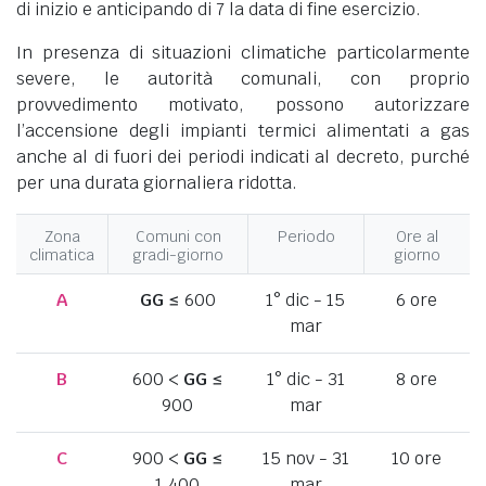
di inizio e anticipando di 7 la data di fine esercizio.
In presenza di situazioni climatiche particolarmente
severe, le autorità comunali, con proprio
provvedimento motivato, possono autorizzare
l’accensione degli impianti termici alimentati a gas
anche al di fuori dei periodi indicati al decreto, purché
per una durata giornaliera ridotta.
Zona
Comuni con
Periodo
Ore al
climatica
gradi-giorno
giorno
A
GG
≤ 600
1° dic - 15
6 ore
mar
B
600 <
GG
≤
1° dic - 31
8 ore
900
mar
C
900 <
GG
≤
15 nov - 31
10 ore
1.400
mar