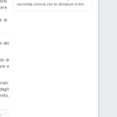
enti
seconda corona con le distanze in km.
gere
à di
e dei
do di
zio e
nali,
degli
reto,
o