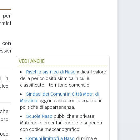
 per
rmici
a con
ssivi
VEDI ANCHE
Rischio sismico di Naso
indica il valore
al 1
della pericolosità sismica in cui è
classificato il territorio comunale.
lvo
Sindaci dei Comuni in Città Metr. di
Messina
oggi in carica con le coalizioni
politiche di appartenenza.
 che
Scuole Naso
pubbliche e private.
nere
Materne, elementari, medie e superiori
con codice meccanografico.
iodo
Comuni limitrofi a Naso
di prima e