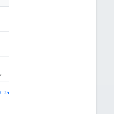
te
Città