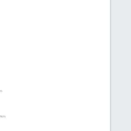
km
,9km