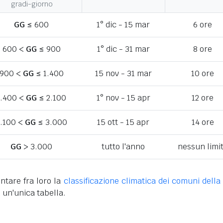
gradi-giorno
GG
≤ 600
1° dic - 15 mar
6 ore
600 <
GG
≤ 900
1° dic - 31 mar
8 ore
900 <
GG
≤ 1.400
15 nov - 31 mar
10 ore
1.400 <
GG
≤ 2.100
1° nov - 15 apr
12 ore
.100 <
GG
≤ 3.000
15 ott - 15 apr
14 ore
GG
> 3.000
tutto l'anno
nessun limi
ntare fra loro la
classificazione climatica dei comuni della 
 un'unica tabella.