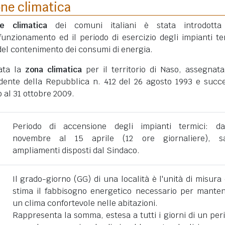
one climatica
ne climatica
dei comuni italiani è stata introdotta
funzionamento ed il periodo di esercizio degli impianti te
ni del contenimento dei consumi di energia.
tata la
zona climatica
per il territorio di Naso, assegnat
dente della Repubblica n. 412 del 26 agosto 1993 e succe
 al 31 ottobre 2009.
Periodo di accensione degli impianti termici: d
novembre al 15 aprile (12 ore giornaliere), sa
ampliamenti disposti dal Sindaco.
Il grado-giorno (GG) di una località è l'unità di misura
stima il fabbisogno energetico necessario per mante
un clima confortevole nelle abitazioni.
Rappresenta la somma, estesa a tutti i giorni di un per