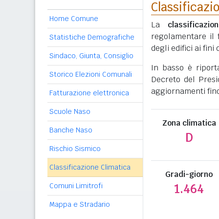
Classificazi
Home Comune
La
classificazio
regolamentare il 
Statistiche Demografiche
degli edifici ai fi
Sindaco, Giunta, Consiglio
In basso è ripor
Storico Elezioni Comunali
Decreto del Presi
aggiornamenti fino
Fatturazione elettronica
Scuole Naso
Zona climatica
Banche Naso
D
Rischio Sismico
Classificazione Climatica
Gradi-giorno
Comuni Limitrofi
1.464
Mappa e Stradario