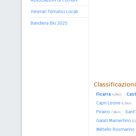
Associazioni di Comuni
Itinerari Tematici Locali
Bandiera Blu 2025
Classificazion
Ficarra
Cast
4,0km
Capri Leone
6,5km
Piraino
Sant'
7,8km
Galati Mamertino
10
Militello Rosmarino