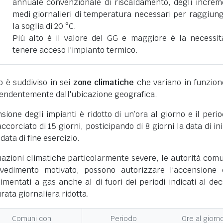
annuale convenzionale di riscaldamento, degli increm
medi giornalieri di temperatura necessari per raggiun
la soglia di 20 °C.
Più alto è il valore del GG e maggiore è la necessit
tenere acceso l'impianto termico.
ano è suddiviso in sei
zone climatiche
che variano in funzion
pendentemente dall'ubicazione geografica.
nsione degli impianti è ridotto di un’ora al giorno e il perio
corciato di 15 giorni, posticipando di 8 giorni la data di ini
 data di fine esercizio.
uazioni climatiche particolarmente severe, le autorità comu
vedimento motivato, possono autorizzare l’accensione 
limentati a gas anche al di fuori dei periodi indicati al dec
ata giornaliera ridotta.
Comuni con
Periodo
Ore al giorn