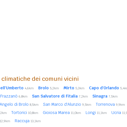
i climatiche dei comuni vicini
ell'Umberto
Brolo
Mirto
Capo d'Orlando
4,6km
5,2km
5,3km
5,4
Frazzanò
San Salvatore di Fitalia
Sinagra
6,8km
7,2km
7,5km
Angelo di Brolo
San Marco d'Alunzio
Torrenova
8,5km
9,5km
9,9km
Tortorici
Gioiosa Marea
Longi
Ucria
,2km
10,8km
11,0km
11,1km
11
Raccuja
12,9km
13,1km