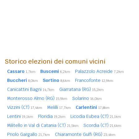
Storico elezioni dei comuni vicini
Cassaro
Buscemi
Palazzolo Acreide
1,7km
6,2km
7,2km
Buccheri
Sortino
Francofonte
8,0km
8,6km
12,9km
Canicattini Bagni
Giarratana (RG)
14,7km
15,2km
Monterosso Almo (RG)
Solarino
15,9km
16,0km
Vizzini (CT)
Melilli
Carlentini
17,4km
17,7km
17,8km
Lentini
Floridia
Licodia Eubea (CT)
19,1km
19,2km
21,1km
Militello in Val di Catania (CT)
Scordia (CT)
21,5km
21,6km
Priolo Gargallo
Chiaramonte Gulfi (RG)
21,7km
23,4km