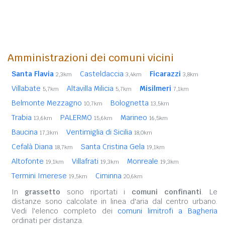
Amministrazioni dei comuni vicini
Santa Flavia
Casteldaccia
Ficarazzi
2,3km
3,4km
3,8km
Villabate
Altavilla Milicia
Misilmeri
5,7km
5,7km
7,1km
Belmonte Mezzagno
Bolognetta
10,7km
13,5km
Trabia
PALERMO
Marineo
13,6km
15,6km
16,5km
Baucina
Ventimiglia di Sicilia
17,3km
18,0km
Cefalà Diana
Santa Cristina Gela
18,7km
19,1km
Altofonte
Villafrati
Monreale
19,1km
19,3km
19,3km
Termini Imerese
Ciminna
19,5km
20,6km
In
grassetto
sono riportati i
comuni confinanti
. Le
distanze sono calcolate in linea d'aria dal centro urbano.
Vedi l'elenco completo dei
comuni limitrofi a Bagheria
ordinati per distanza.