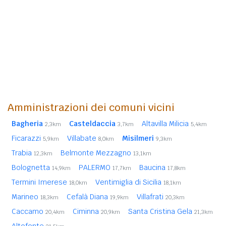
Amministrazioni dei comuni vicini
Bagheria
Casteldaccia
Altavilla Milicia
2,3km
3,7km
5,4km
Ficarazzi
Villabate
Misilmeri
5,9km
8,0km
9,3km
Trabia
Belmonte Mezzagno
12,3km
13,1km
Bolognetta
PALERMO
Baucina
14,9km
17,7km
17,8km
Termini Imerese
Ventimiglia di Sicilia
18,0km
18,1km
Marineo
Cefalà Diana
Villafrati
18,3km
19,9km
20,3km
Caccamo
Ciminna
Santa Cristina Gela
20,4km
20,9km
21,3km
Altofonte