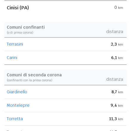
Cinisi (PA)
0
km
Comuni confinanti
distanza
(o di prima corona)
Terrasini
2,3
km
Carini
6,1
km
Comuni di seconda corona
distanza
(confinanti con la prima corona)
Giardinello
8,7
km
Montelepre
9,4
km
Torretta
11,3
km