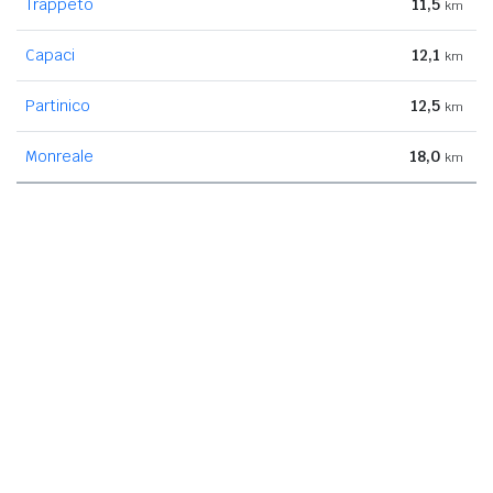
Trappeto
11,5
km
Capaci
12,1
km
Partinico
12,5
km
Monreale
18,0
km