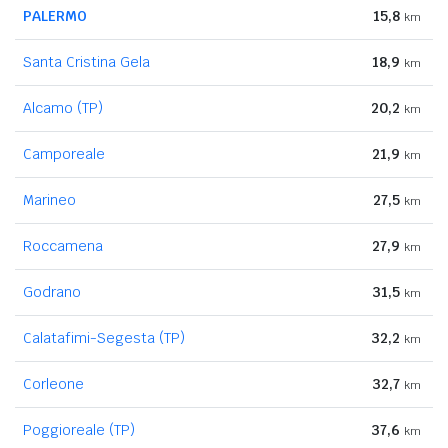
PALERMO
15,8
km
Santa Cristina Gela
18,9
km
Alcamo (TP)
20,2
km
Camporeale
21,9
km
Marineo
27,5
km
Roccamena
27,9
km
Godrano
31,5
km
Calatafimi-Segesta (TP)
32,2
km
Corleone
32,7
km
Poggioreale (TP)
37,6
km