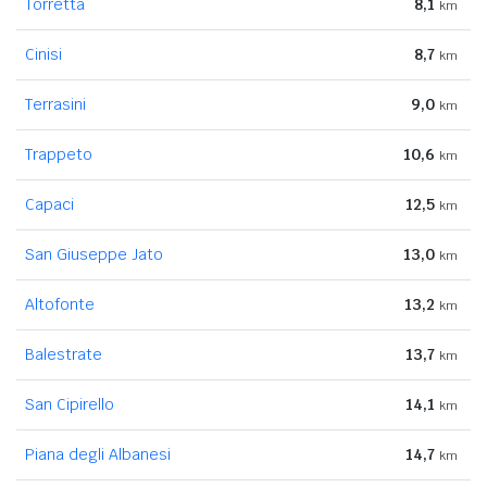
Torretta
8,1
km
Cinisi
8,7
km
Terrasini
9,0
km
Trappeto
10,6
km
Capaci
12,5
km
San Giuseppe Jato
13,0
km
Altofonte
13,2
km
Balestrate
13,7
km
San Cipirello
14,1
km
Piana degli Albanesi
14,7
km