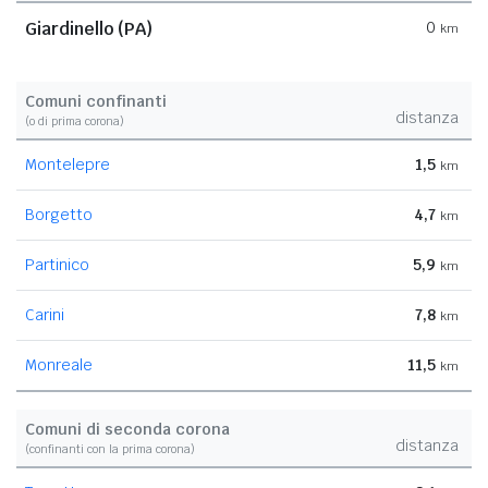
Giardinello (PA)
0
km
Comuni confinanti
distanza
(o di prima corona)
Montelepre
1,5
km
Borgetto
4,7
km
Partinico
5,9
km
Carini
7,8
km
Monreale
11,5
km
Comuni di seconda corona
distanza
(confinanti con la prima corona)