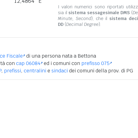
12,4864° E
I valori numerici sono riportati utili
sia il
sistema sessagesimale DMS
(
De
Minute, Second
), che il
sistema dec
DD
(
Decimal Degree
).
ice Fiscale
di una persona nata a Bettona
ità con
cap 06084
ed i comuni con
prefisso 075
P
,
prefissi
,
centralini
e
sindaci
dei comuni della prov. di PG