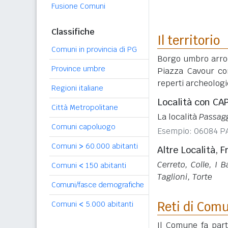
Fusione Comuni
Classifiche
Il territorio
Comuni in provincia di PG
Borgo umbro arroc
Province umbre
Piazza Cavour co
reperti archeologic
Regioni italiane
Località con C
Città Metropolitane
La località
Passag
Comuni capoluogo
Esempio: 06084 
Comuni
>
60.000 abitanti
Altre Località, F
Cerreto, Colle, I 
Comuni
<
150 abitanti
Taglioni, Torte
Comuni/fasce demografiche
Reti di Com
Comuni
<
5.000 abitanti
Il Comune fa part