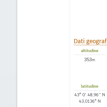
Dati geograf
altitudine
353
m
latitudine
43° 0' 48,96'' N
43,0136° N