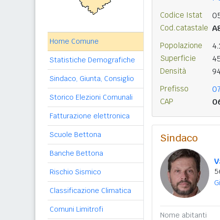
Codice Istat
0
Cod.catastale
A
Home Comune
Popolazione
4
Superficie
4
Statistiche Demografiche
Densità
9
Sindaco, Giunta, Consiglio
Prefisso
0
Storico Elezioni Comunali
CAP
0
Fatturazione elettronica
Scuole Bettona
Sindaco
Banche Bettona
V
5
Rischio Sismico
G
Classificazione Climatica
Comuni Limitrofi
Nome abitanti