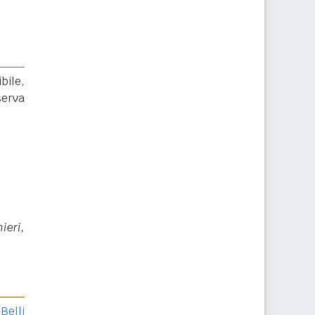
bile,
serva
ieri,
Belli