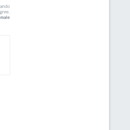
zzando
gree,
imale