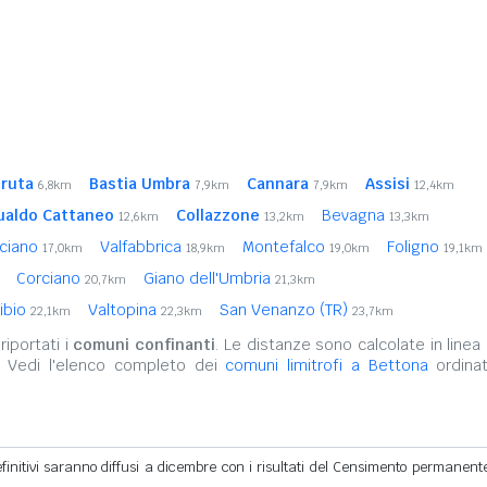
ruta
Bastia Umbra
Cannara
Assisi
6,8km
7,9km
7,9km
12,4km
ualdo Cattaneo
Collazzone
Bevagna
12,6km
13,2km
13,3km
ciano
Valfabbrica
Montefalco
Foligno
17,0km
18,9km
19,0km
19,1km
Corciano
Giano dell'Umbria
20,7km
21,3km
Vibio
Valtopina
San Venanzo (TR)
22,1km
22,3km
23,7km
iportati i
comuni confinanti
. Le distanze sono calcolate in linea 
. Vedi l'elenco completo dei
comuni limitrofi a Bettona
ordinat
definitivi saranno diffusi a dicembre con i risultati del Censimento permanent