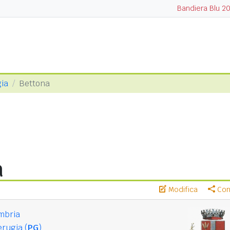
Bandiera Blu 2
gia
Bettona
a
Modifica
Cond
mbria
rugia (
PG
)