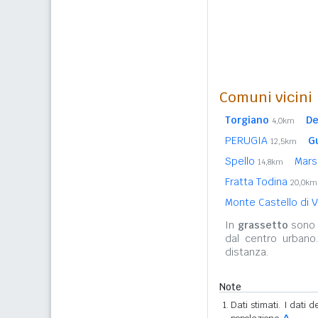
Comuni vicini
Torgiano
De
4,0km
PERUGIA
G
12,5km
Spello
Mars
14,8km
Fratta Todina
20,0km
Monte Castello di 
In
grassetto
sono r
dal centro urbano
distanza.
Note
Dati stimati. I dati 