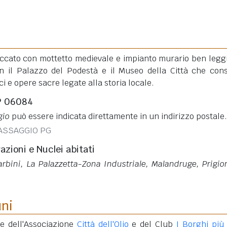
cato con mottetto medievale e impianto murario ben leggi
n il Palazzo del Podestà e il Museo della Città che con
i e opere sacre legate alla storia locale.
AP 06084
gio
può essere indicata direttamente in un indirizzo postale.
PASSAGGIO PG
razioni e Nuclei abitati
Barbini, La Palazzetta-Zona Industriale, Malandruge, Prigion
uni
e dell'Associazione
Città dell'Olio
e del Club
I Borghi più 