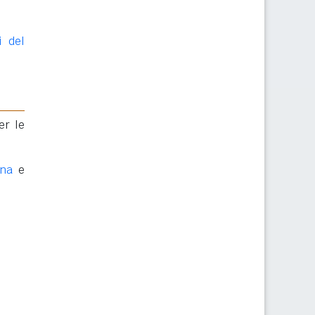
i del
er le
ona
e