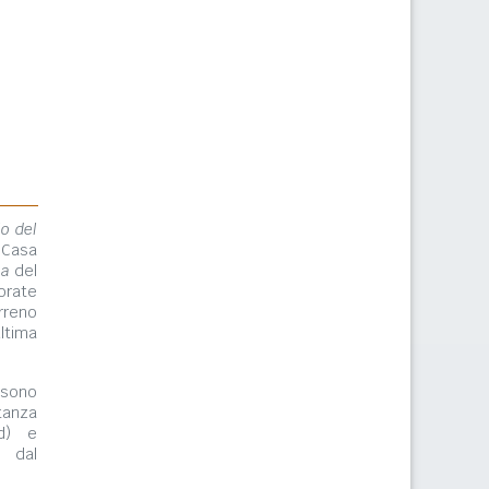
lo del
 Casa
ma
del
orate
rreno
ltima
ono
tanza
rd) e
e dal