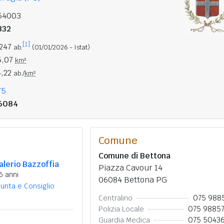
54003
832
[1]
.247
ab.
(01/01/2026 - Istat)
5,07
km²
4,22
ab./
km²
75
6084
Comune
Comune di Bettona
alerio Bazzoffia
Piazza Cavour 14
6 anni
06084 Bettona PG
iunta e Consiglio
075 988
Centralino
075 9885
Polizia Locale
075 5043
Guardia Medica