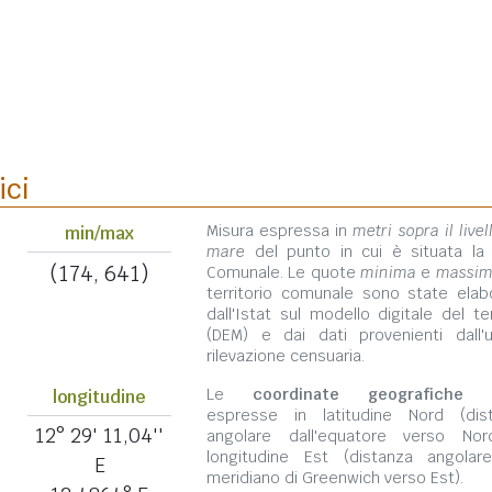
ici
Misura espressa in
metri sopra il livel
min/max
mare
del punto in cui è situata la
(174, 641)
Comunale. Le quote
minima
e
massi
territorio comunale sono state elab
dall'Istat sul modello digitale del te
(DEM) e dai dati provenienti dall'u
rilevazione censuaria.
Le
coordinate geografiche
s
longitudine
espresse in latitudine Nord (dis
12° 29' 11,04''
angolare dall'equatore verso No
longitudine Est (distanza angolar
E
meridiano di Greenwich verso Est).