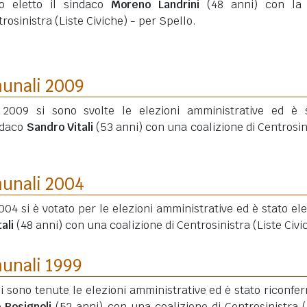
to eletto il sindaco
Moreno Landrini
(48 anni)
con la l
rosinistra (Liste Civiche) - per Spello.
munali 2009
2009 si sono svolte le elezioni amministrative ed è 
ndaco
Sandro Vitali
(53 anni)
con una coalizione di Centrosin
munali 2004
004 si è votato per le elezioni amministrative ed è stato elet
ali
(48 anni)
con una coalizione di Centrosinistra (Liste Civi
munali 1999
si sono tenute le elezioni amministrative ed è stato riconfe
 Rosignoli
(52 anni)
con una coalizione di Centrosinistra (