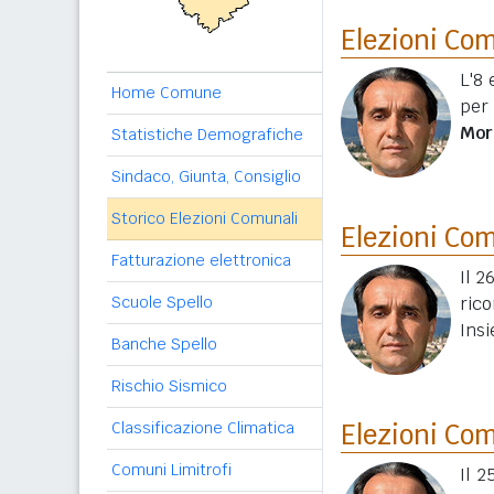
Elezioni Co
L'8 
Home Comune
per
Mor
Statistiche Demografiche
Sindaco, Giunta, Consiglio
Storico Elezioni Comunali
Elezioni Co
Fatturazione elettronica
Il 2
Scuole Spello
ric
Insi
Banche Spello
Rischio Sismico
Classificazione Climatica
Elezioni Co
Comuni Limitrofi
Il 