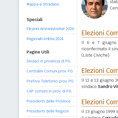
sta
Mappa e Stradario
Cent
Speciali
Elezioni Amministrative 2026
Elezioni Co
Regionali Umbria 2024
Il 6 e 7 giugno 
riconfermato il si
Pagine Utili
(Liste Civiche).
Sindaci in provincia di PG
Elezioni Co
Centralini Comuni prov. PG
Il 12 e 13 giugno 2
Prefissi Telefonici prov. PG
sindaco
Sandro Vit
CAP comuni in prov. di PG
Elezioni Co
Presidenti delle Province
Presidenti delle Regioni
Il 13 giugno 1999 
il sindaco
Corrado