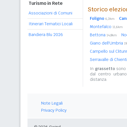
Turismo in Rete
Storico elezio
Associazioni di Comuni
Foligno
Can
6,3km
Itinerari Tematici Locali
Montefalco
11,6km
Bandiera Blu 2026
Bettona
No
14,8km
Giano dell'Umbria
1
Campello sul Clitu
Serravalle di Chient
In
grassetto
sono r
dal centro urbano
distanza.
Note Legali
Privacy Policy