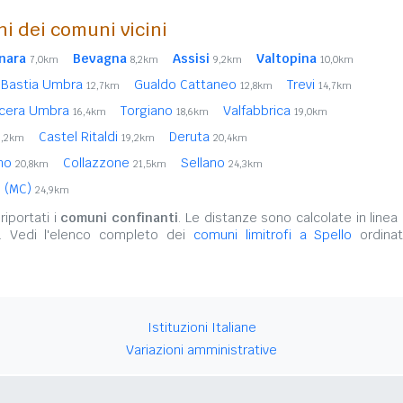
ni dei comuni vicini
nara
Bevagna
Assisi
Valtopina
7,0km
8,2km
9,2km
10,0km
Bastia Umbra
Gualdo Cattaneo
Trevi
12,7km
12,8km
14,7km
cera Umbra
Torgiano
Valfabbrica
16,4km
18,6km
19,0km
Castel Ritaldi
Deruta
9,2km
19,2km
20,4km
nno
Collazzone
Sellano
20,8km
21,5km
24,3km
i (MC)
24,9km
iportati i
comuni confinanti
. Le distanze sono calcolate in linea 
. Vedi l'elenco completo dei
comuni limitrofi a Spello
ordinat
Istituzioni Italiane
Variazioni amministrative