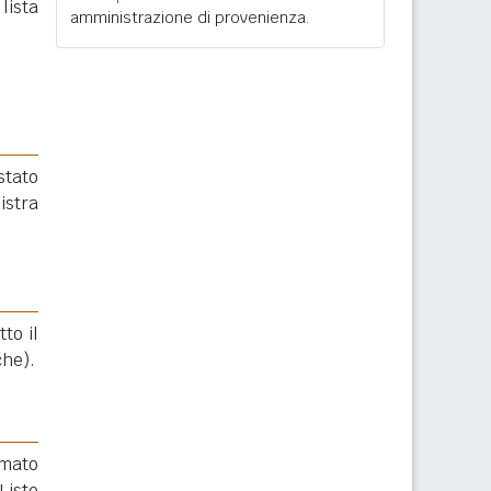
ista
amministrazione di provenienza.
stato
istra
to il
che).
rmato
Liste