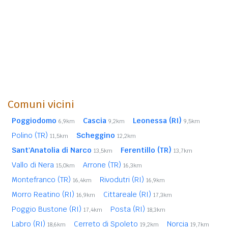
Comuni vicini
Poggiodomo
Cascia
Leonessa (RI)
6,9km
9,2km
9,5km
Polino (TR)
Scheggino
11,5km
12,2km
Sant'Anatolia di Narco
Ferentillo (TR)
13,5km
13,7km
Vallo di Nera
Arrone (TR)
15,0km
16,3km
Montefranco (TR)
Rivodutri (RI)
16,4km
16,9km
Morro Reatino (RI)
Cittareale (RI)
16,9km
17,3km
Poggio Bustone (RI)
Posta (RI)
17,4km
18,3km
Labro (RI)
Cerreto di Spoleto
Norcia
18,6km
19,2km
19,7km