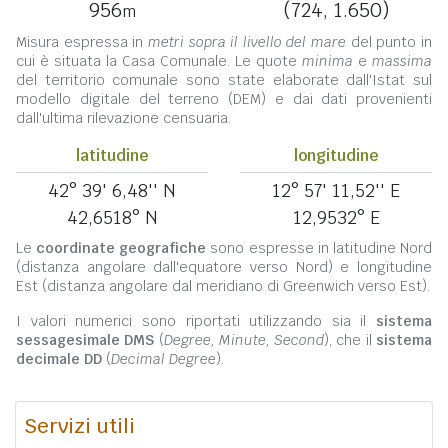
956
(724, 1.650)
m
Misura espressa in
metri sopra il livello del mare
del punto in
cui è situata la Casa Comunale. Le quote
minima
e
massima
del territorio comunale sono state elaborate dall'Istat sul
modello digitale del terreno (DEM) e dai dati provenienti
dall'ultima rilevazione censuaria.
latitudine
longitudine
42° 39' 6,48'' N
12° 57' 11,52'' E
42,6518° N
12,9532° E
Le
coordinate geografiche
sono espresse in latitudine Nord
(distanza angolare dall'equatore verso Nord) e longitudine
Est (distanza angolare dal meridiano di Greenwich verso Est).
I valori numerici sono riportati utilizzando sia il
sistema
sessagesimale DMS
(
Degree, Minute, Second
), che il
sistema
decimale DD
(
Decimal Degree
).
Servizi utili