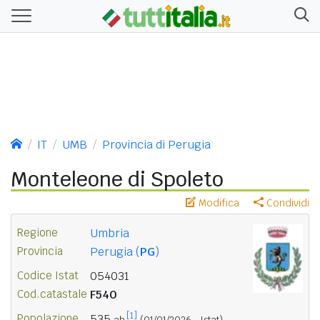
IT
UMB
Provincia di Perugia
Monteleone di Spoleto
Modifica
Condividi
Regione
Umbria
Provincia
Perugia (
PG
)
Codice Istat
054031
Cod.catastale
F540
[1]
Popolazione
535
ab.
(01/01/2026 - Istat)