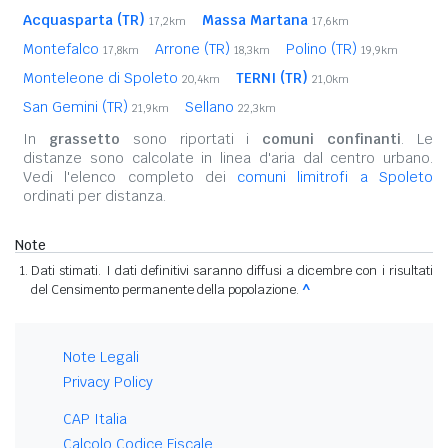
Acquasparta (TR)
Massa Martana
17,2km
17,6km
Montefalco
Arrone (TR)
Polino (TR)
17,8km
18,3km
19,9km
Monteleone di Spoleto
TERNI (TR)
20,4km
21,0km
San Gemini (TR)
Sellano
21,9km
22,3km
In
grassetto
sono riportati i
comuni confinanti
. Le
distanze sono calcolate in linea d'aria dal centro urbano.
Vedi l'elenco completo dei
comuni limitrofi a Spoleto
ordinati per distanza.
Note
Dati stimati. I dati definitivi saranno diffusi a dicembre con i risultati
del Censimento permanente della popolazione.
^
Note Legali
Privacy Policy
CAP Italia
Calcolo Codice Fiscale