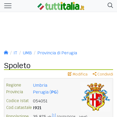
IT
UMB
Provincia di Perugia
Spoleto
Modifica
Condividi
Regione
Umbria
Provincia
Perugia (
PG
)
Codice Istat
054051
Cod.catastale
I921
[1]
Popolazione
35.875
ab.
(01/01/2026 - Istat)