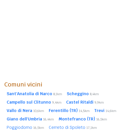
Comuni vicini
Sant'Anatolia di Narco
Scheggino
8,1km
8,4km
Campello sul Clitunno
Castel Ritaldi
9,4km
9,9km
Vallo di Nera
Ferentillo (TR)
Trevi
10,6km
14,5km
14,6km
Giano dell'Umbria
Montefranco (TR)
16,4km
16,5km
Poggiodomo
Cerreto di Spoleto
16,5km
17,1km