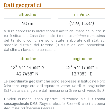
Dati geografici
altitudine
min/max
407
(219, 1.337)
m
Misura espressa in
metri sopra il livello del mare
del punto in
cui è situata la Casa Comunale. Le quote
minima
e
massima
del territorio comunale sono state elaborate dall'Istat sul
modello digitale del terreno (DEM) e dai dati provenienti
dall'ultima rilevazione censuaria.
latitudine
longitudine
42° 44' 44,88'' N
12° 44' 17,88'' E
42,7458° N
12,7383° E
Le
coordinate geografiche
sono espresse in latitudine Nord
(distanza angolare dall'equatore verso Nord) e longitudine
Est (distanza angolare dal meridiano di Greenwich verso Est).
I valori numerici sono riportati utilizzando sia il
sistema
sessagesimale DMS
(
Degree, Minute, Second
), che il
sistema
decimale DD
(
Decimal Degree
).