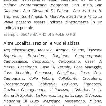
Maiano
,
Montemartano
,
Morgnano
,
San Brizio
,
San
Giacomo
,
San Giovanni Di Baiano
,
San Martino In
Trignano
,
Sant'Angelo In Mercole
,
Strettura
e
Terzo La
Pieve
possono essere indicate direttamente in un
indirizzo postale.
Esempio: 06049 BAIANO DI SPOLETO PG
Altre Località, Frazioni e Nuclei abitati
Acqualacastagna, Arezzola, Azzano, Baiano, Bazzano
Superiore, Belvedere, Borgiano, Camporoppolo,
Camposalese, Cappuccini, Carbognano, Casal Di
Mezzo, Cascinano, Case Di Terraia, Case Mareggio,
Case Vecchie, Casenove, Casigliano, Cese, Colle
Campanaro, Colle Fabbri, Collefiorito, Croceferro,
Crocemarroggia, Fabbreria, Fogliano, Francocci,
Frazione Castagnacupa, Il Palazzo, L'Osteriaccia, La
Bruna Di Spoleto, La Fornace, Laghetto, Lago Di Arezzo,
Madonna Di Lugo, Meggiano, Messenano, Milano,