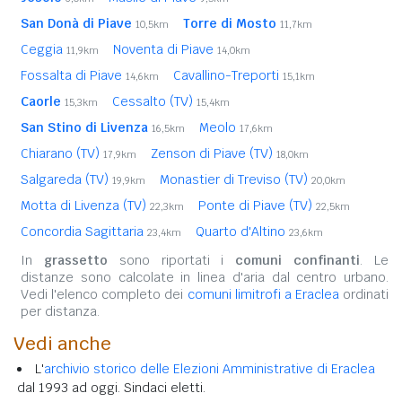
San Donà di Piave
Torre di Mosto
10,5km
11,7km
Ceggia
Noventa di Piave
11,9km
14,0km
Fossalta di Piave
Cavallino-Treporti
14,6km
15,1km
Caorle
Cessalto (TV)
15,3km
15,4km
San Stino di Livenza
Meolo
16,5km
17,6km
Chiarano (TV)
Zenson di Piave (TV)
17,9km
18,0km
Salgareda (TV)
Monastier di Treviso (TV)
19,9km
20,0km
Motta di Livenza (TV)
Ponte di Piave (TV)
22,3km
22,5km
Concordia Sagittaria
Quarto d'Altino
23,4km
23,6km
In
grassetto
sono riportati i
comuni confinanti
. Le
distanze sono calcolate in linea d'aria dal centro urbano.
Vedi l'elenco completo dei
comuni limitrofi a Eraclea
ordinati
per distanza.
Vedi anche
L'
archivio storico delle Elezioni Amministrative di Eraclea
dal 1993 ad oggi. Sindaci eletti.