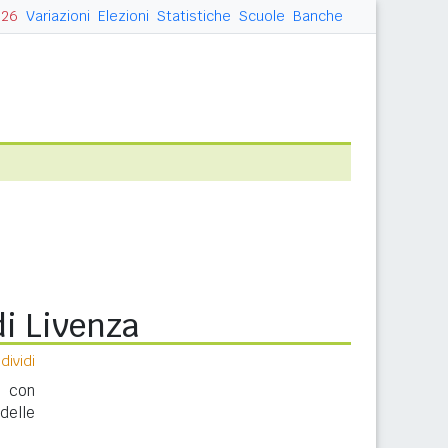
026
Variazioni
Elezioni
Statistiche
Scuole
Banche
i Livenza
ividi
a con
delle