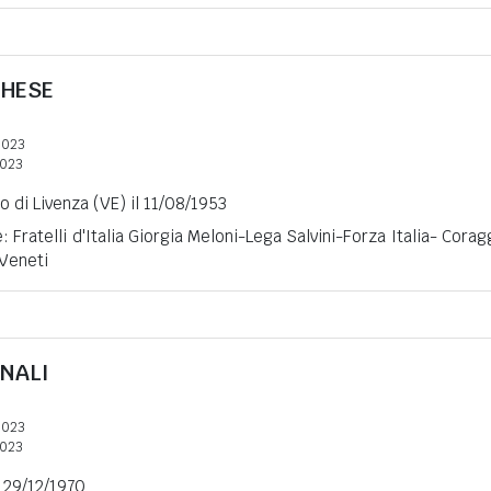
CHESE
2023
2023
o di Livenza (VE) il 11/08/1953
: Fratelli d'Italia Giorgia Meloni-Lega Salvini-Forza Italia- Corag
 Veneti
NALI
2023
2023
l 29/12/1970