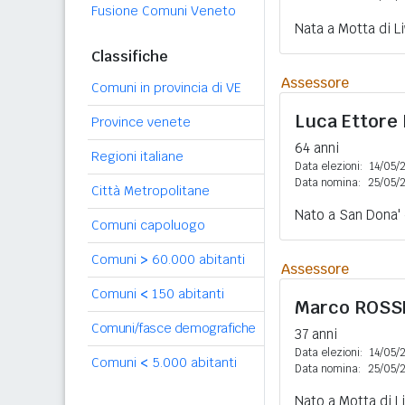
Fusione Comuni Veneto
Nata a Motta di L
Classifiche
Assessore
Comuni in provincia di VE
Luca Ettore
Province venete
64 anni
Regioni italiane
Data elezioni:
14/05/
Data nomina:
25/05/
Città Metropolitane
Nato a San Dona' 
Comuni capoluogo
Comuni
>
60.000 abitanti
Assessore
Comuni
<
150 abitanti
Marco
ROSS
Comuni/fasce demografiche
37 anni
Data elezioni:
14/05/
Comuni
<
5.000 abitanti
Data nomina:
25/05/
Nato a Motta di L