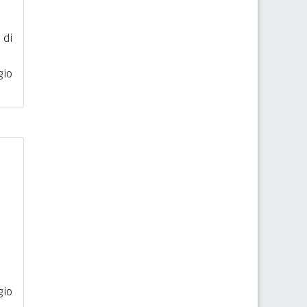
 di
gio
gio