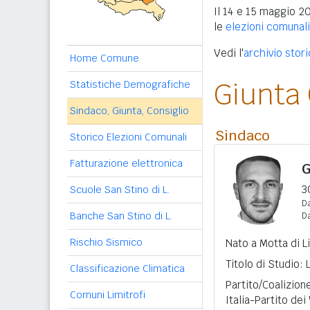
Il 14 e 15 maggio 20
le
elezioni comunal
Vedi l'
archivio stori
Home Comune
Giunta
Statistiche Demografiche
Sindaco, Giunta, Consiglio
Sindaco
Storico Elezioni Comunali
Fatturazione elettronica
G
3
Scuole San Stino di L.
Da
Banche San Stino di L.
D
Rischio Sismico
Nato a Motta di L
Titolo di Studio:
Classificazione Climatica
Partito/Coalizione
Comuni Limitrofi
Italia-Partito dei