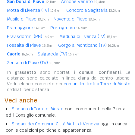
San Donà di Piave
Annone Veneto
12,1km
12,4km
Motta di Livenza (TV)
Concordia Sagittaria
12,6km
13,2km
Musile di Piave
Noventa di Piave
13,2km
13,5km
Pramaggiore
Portogruaro
14,6km
14,7km
Pravisdomini (PN)
Meduna di Livenza (TV)
14,9km
15,1km
Fossalta di Piave
Gorgo al Monticano (TV)
15,5km
16,2km
Caorle
Salgareda (TV)
16,5km
16,7km
Zenson di Piave (TV)
16,7km
In
grassetto
sono riportati i
comuni confinanti
. Le
distanze sono calcolate in linea d'aria dal centro urbano.
Vedi l'elenco completo dei
comuni limitrofi a Torre di Mosto
ordinati per distanza.
Vedi anche
Sindaco di Torre di Mosto
con i componenti della Giunta
ed il Consiglio comunale.
Sindaci dei Comuni in Città Metr. di Venezia
oggi in carica
con le coalizioni politiche di appartenenza.