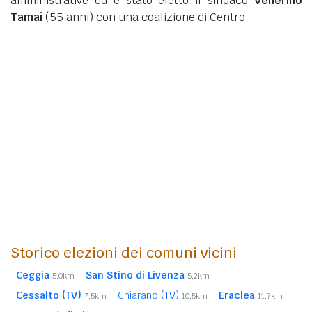
amministrative ed è stato eletto il sindaco
Venerino
Tamai
(55 anni)
con una coalizione di Centro.
Storico elezioni dei comuni vicini
Ceggia
San Stino di Livenza
5,0km
5,2km
Cessalto (TV)
Chiarano (TV)
Eraclea
7,5km
10,5km
11,7km