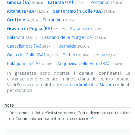
Ginosa (TA)
Laterza (TA)
Pomarico
16,3km
17,3km
17,4km
Altamura (BA)
Santeramo in Colle (BA)
18,3km
19,0km
Grottole
Ferrandina
20,2km
22,4km
Gravina in Puglia (BA)
Grassano
22,6km
27,2km
Salandra
Cassano delle Murge (BA)
28,5km
28,6km
Castellaneta (TA)
Bernalda
28,7km
29,4km
Gioia del Colle (BA)
Pisticci
Irsina
30,7km
31,1km
32,1km
Palagianello (TA)
Acquaviva delle Fonti (BA)
32,3km
32,6km
In
grassetto
sono riportati i
comuni confinanti
. Le
distanze sono calcolate in linea d'aria dal centro urbano.
Vedi l'elenco completo dei
comuni limitrofi a Matera
ordinati
per distanza.
Note
Dati stimati. I dati definitivi saranno diffusi a dicembre con i risultati
del Censimento permanente della popolazione.
^