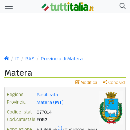
IT
BAS
Provincia di Matera
Matera
Modifica
Condividi
Regione
Basilicata
Provincia
Matera (
MT
)
Codice Istat
077014
Cod.catastale
F052
[1]
Popolazione
59.368
ab.
(01/01/2026 - Istat)