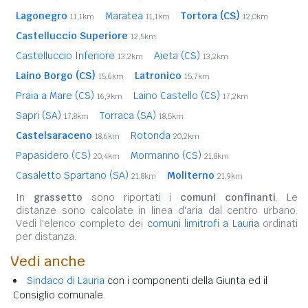
Lagonegro
Maratea
Tortora (CS)
11,1km
11,1km
12,0km
Castelluccio Superiore
12,5km
Castelluccio Inferiore
Aieta (CS)
13,2km
13,2km
Laino Borgo (CS)
Latronico
15,6km
15,7km
Praia a Mare (CS)
Laino Castello (CS)
16,9km
17,2km
Sapri (SA)
Torraca (SA)
17,8km
18,5km
Castelsaraceno
Rotonda
18,6km
20,2km
Papasidero (CS)
Mormanno (CS)
20,4km
21,8km
Casaletto Spartano (SA)
Moliterno
21,8km
21,9km
In
grassetto
sono riportati i
comuni confinanti
. Le
distanze sono calcolate in linea d'aria dal centro urbano.
Vedi l'elenco completo dei
comuni limitrofi a Lauria
ordinati
per distanza.
Vedi anche
Sindaco di Lauria
con i componenti della Giunta ed il
Consiglio comunale.