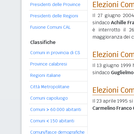
Elezioni Co
Presidenti delle Province
Il 27 giugno 2004
Presidenti delle Regioni
sindaco
Achille F
Fusione Comuni CAL
è interrotto il 
maggioranza dei co
Classifiche
Comuni in provincia di CS
Elezioni Co
Province calabresi
Il 13 giugno 1999 
sindaco
Guglielmo
Regioni italiane
Città Metropolitane
Elezioni Co
Comuni capoluogo
Il 23 aprile 1995 s
Carmelino Franco 
Comuni
>
60.000 abitanti
Comuni
<
150 abitanti
Comuni/fasce demografiche