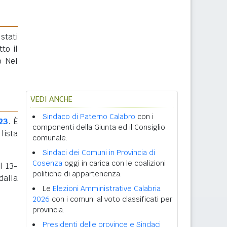
stati
tto il
o Nel
VEDI ANCHE
Sindaco di Paterno Calabro
con i
23
. È
componenti della Giunta ed il Consiglio
lista
comunale.
Sindaci dei Comuni in Provincia di
Cosenza
oggi in carica con le coalizioni
l 13-
politiche di appartenenza.
dalla
Le
Elezioni Amministrative Calabria
2026
con i comuni al voto classificati per
provincia.
Presidenti delle province e Sindaci