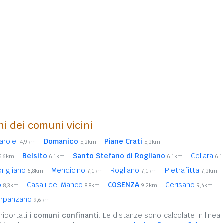
ni dei comuni vicini
arolei
Domanico
Piane Crati
4,9km
5,2km
5,3km
Belsito
Santo Stefano di Rogliano
Cellara
5,6km
6,1km
6,1km
6,
rigliano
Mendicino
Rogliano
Pietrafitta
6,8km
7,1km
7,1km
7,3km
o
Casali del Manco
COSENZA
Cerisano
8,3km
8,8km
9,2km
9,4km
arpanzano
9,6km
iportati i
comuni confinanti
. Le distanze sono calcolate in linea 