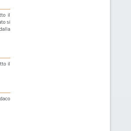
to il
to si
dalla
to il
ndaco