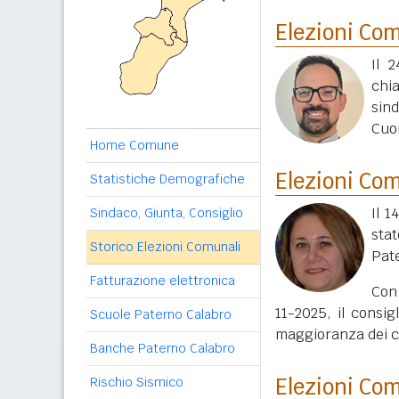
Elezioni Co
Il 
chi
sin
Cuo
Home Comune
Elezioni Co
Statistiche Demografiche
Il 1
Sindaco, Giunta, Consiglio
sta
Storico Elezioni Comunali
Pate
Fatturazione elettronica
Con 
11-2025, il consig
Scuole Paterno Calabro
maggioranza dei co
Banche Paterno Calabro
Elezioni Co
Rischio Sismico