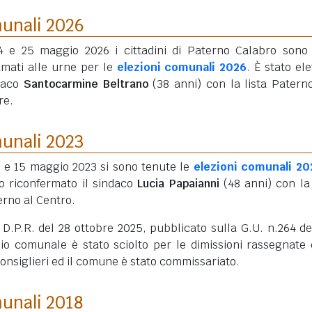
munali 2026
24 e 25 maggio 2026 i cittadini di Paterno Calabro sono 
amati alle urne per le
elezioni comunali 2026
. È stato ele
daco
Santocarmine Beltrano
(38 anni)
con la lista Patern
re.
munali 2023
4 e 15 maggio 2023 si sono tenute le
elezioni comunali 20
to riconfermato il sindaco
Lucia Papaianni
(48 anni)
con la 
rno al Centro.
D.P.R. del 28 ottobre 2025, pubblicato sulla G.U. n.264 de
lio comunale è stato sciolto per le dimissioni rassegnate 
nsiglieri ed il comune è stato commissariato.
munali 2018