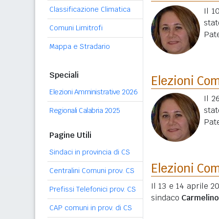
Classificazione Climatica
Il 
sta
Comuni Limitrofi
Pate
Mappa e Stradario
Speciali
Elezioni Co
Elezioni Amministrative 2026
Il 2
stat
Regionali Calabria 2025
Pate
Pagine Utili
Sindaci in provincia di CS
Elezioni Co
Centralini Comuni prov. CS
Il 13 e 14 aprile 2
Prefissi Telefonici prov. CS
sindaco
Carmelino
CAP comuni in prov. di CS