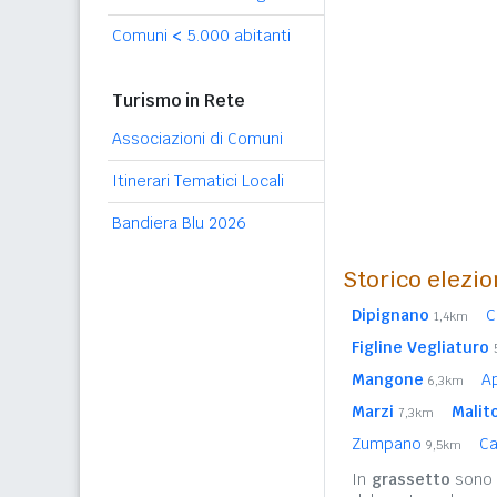
Comuni
<
5.000 abitanti
Turismo in Rete
Associazioni di Comuni
Itinerari Tematici Locali
Bandiera Blu 2026
Storico elezio
Dipignano
C
1,4km
Figline Vegliaturo
Mangone
Ap
6,3km
Marzi
Malit
7,3km
Zumpano
C
9,5km
In
grassetto
sono r