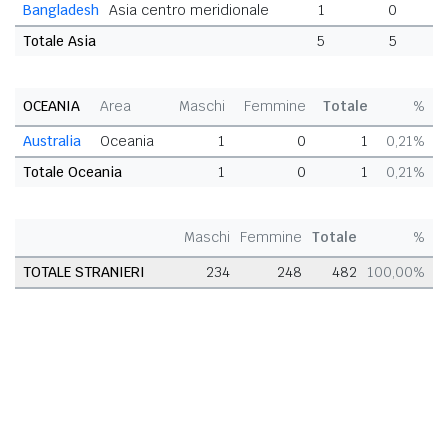
Bangladesh
Asia centro meridionale
1
0
Totale Asia
5
5
1
OCEANIA
Area
Maschi
Femmine
Totale
%
Australia
Oceania
1
0
1
0,21%
Totale Oceania
1
0
1
0,21%
Maschi
Femmine
Totale
%
TOTALE STRANIERI
234
248
482
100,00%