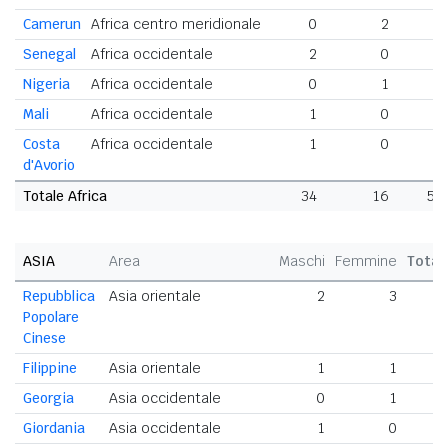
Camerun
Africa centro meridionale
0
2
2
Senegal
Africa occidentale
2
0
2
Nigeria
Africa occidentale
0
1
1
Mali
Africa occidentale
1
0
1
Costa
Africa occidentale
1
0
1
d'Avorio
Totale Africa
34
16
50
ASIA
Area
Maschi
Femmine
Total
Repubblica
Asia orientale
2
3
Popolare
Cinese
Filippine
Asia orientale
1
1
Georgia
Asia occidentale
0
1
Giordania
Asia occidentale
1
0