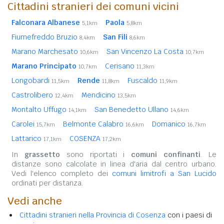
Cittadini stranieri dei comuni vicini
Falconara Albanese
Paola
5,1km
5,8km
Fiumefreddo Bruzio
San Fili
8,4km
8,6km
Marano Marchesato
San Vincenzo La Costa
10,6km
10,7km
Marano Principato
Cerisano
10,7km
11,3km
Longobardi
Rende
Fuscaldo
11,5km
11,8km
11,9km
Castrolibero
Mendicino
12,4km
13,5km
Montalto Uffugo
San Benedetto Ullano
14,1km
14,6km
Carolei
Belmonte Calabro
Domanico
15,7km
16,6km
16,7km
Lattarico
COSENZA
17,1km
17,2km
In
grassetto
sono riportati i
comuni confinanti
. Le
distanze sono calcolate in linea d'aria dal centro urbano.
Vedi l'elenco completo dei
comuni limitrofi a San Lucido
ordinati per distanza.
Vedi anche
Cittadini stranieri nella Provincia di Cosenza
con i paesi di