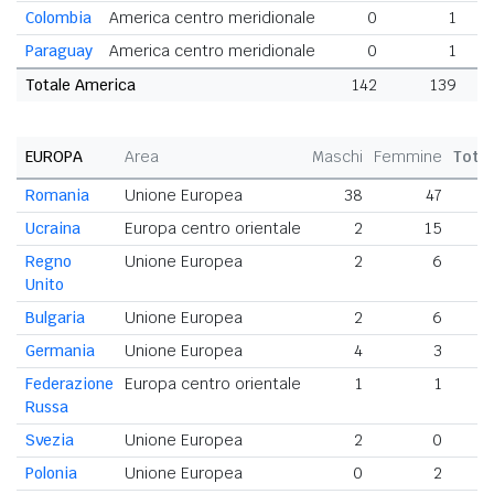
Colombia
America centro meridionale
0
1
Paraguay
America centro meridionale
0
1
Totale America
142
139
EUROPA
Area
Maschi
Femmine
Tota
Romania
Unione Europea
38
47
8
Ucraina
Europa centro orientale
2
15
Regno
Unione Europea
2
6
Unito
Bulgaria
Unione Europea
2
6
Germania
Unione Europea
4
3
Federazione
Europa centro orientale
1
1
Russa
Svezia
Unione Europea
2
0
Polonia
Unione Europea
0
2