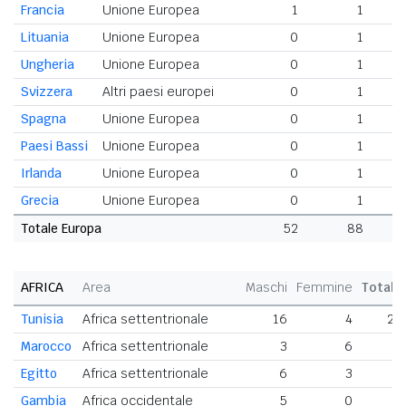
Francia
Unione Europea
1
1
Lituania
Unione Europea
0
1
Ungheria
Unione Europea
0
1
Svizzera
Altri paesi europei
0
1
Spagna
Unione Europea
0
1
Paesi Bassi
Unione Europea
0
1
Irlanda
Unione Europea
0
1
Grecia
Unione Europea
0
1
Totale Europa
52
88
1
AFRICA
Area
Maschi
Femmine
Totale
Tunisia
Africa settentrionale
16
4
20
Marocco
Africa settentrionale
3
6
9
Egitto
Africa settentrionale
6
3
9
Gambia
Africa occidentale
5
0
5