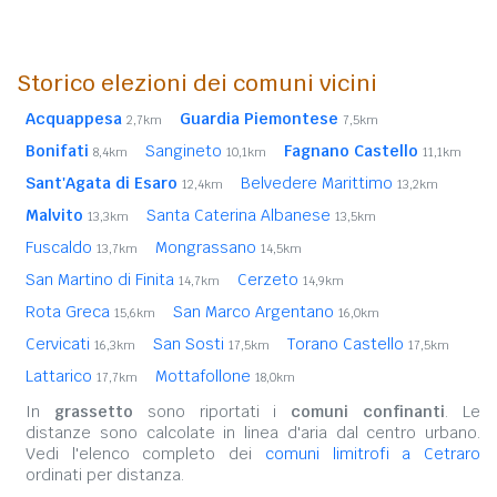
Storico elezioni dei comuni vicini
Acquappesa
Guardia Piemontese
2,7km
7,5km
Bonifati
Sangineto
Fagnano Castello
8,4km
10,1km
11,1km
Sant'Agata di Esaro
Belvedere Marittimo
12,4km
13,2km
Malvito
Santa Caterina Albanese
13,3km
13,5km
Fuscaldo
Mongrassano
13,7km
14,5km
San Martino di Finita
Cerzeto
14,7km
14,9km
Rota Greca
San Marco Argentano
15,6km
16,0km
Cervicati
San Sosti
Torano Castello
16,3km
17,5km
17,5km
Lattarico
Mottafollone
17,7km
18,0km
In
grassetto
sono riportati i
comuni confinanti
. Le
distanze sono calcolate in linea d'aria dal centro urbano.
Vedi l'elenco completo dei
comuni limitrofi a Cetraro
ordinati per distanza.