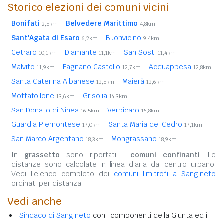
Storico elezioni dei comuni vicini
Bonifati
Belvedere Marittimo
2,5km
4,8km
Sant'Agata di Esaro
Buonvicino
6,2km
9,4km
Cetraro
Diamante
San Sosti
10,1km
11,1km
11,4km
Malvito
Fagnano Castello
Acquappesa
11,9km
12,7km
12,8km
Santa Caterina Albanese
Maierà
13,5km
13,6km
Mottafollone
Grisolia
13,6km
14,3km
San Donato di Ninea
Verbicaro
16,5km
16,8km
Guardia Piemontese
Santa Maria del Cedro
17,0km
17,1km
San Marco Argentano
Mongrassano
18,3km
18,9km
In
grassetto
sono riportati i
comuni confinanti
. Le
distanze sono calcolate in linea d'aria dal centro urbano.
Vedi l'elenco completo dei
comuni limitrofi a Sangineto
ordinati per distanza.
Vedi anche
Sindaco di Sangineto
con i componenti della Giunta ed il