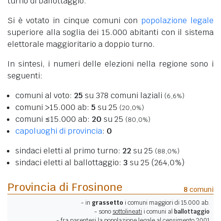
turno di ballottaggio.
Si è votato in cinque comuni con
popolazione legale
superiore alla soglia dei 15.000 abitanti con il sistema
elettorale maggioritario a doppio turno.
In sintesi, i numeri delle elezioni nella regione sono i
seguenti:
comuni al voto:
25
su 378 comuni laziali
(6,6%)
comuni >15.000 ab:
5
su 25
(20,0%)
comuni ≤15.000 ab:
20
su 25
(80,0%)
capoluoghi di provincia
:
0
sindaci eletti al primo turno:
22
su 25
(88,0%)
sindaci eletti al ballottaggio:
3
su 25 (264,0%)
Provincia di Frosinone
8
comuni
- in
grassetto
i comuni maggiori di 15.000 ab.
- sono
sottolineati
i comuni al
ballottaggio
- fra parentesi la popolazione legale al censimento 2001