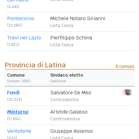
(4.481)
Pontecorvo
Michele Notaro Sirianni
(13.280)
Lista Civica
Trevi nel Lazio
Pierfilippo Schina
(1.822)
Lista Civica
Provincia di Latina
3
comuni
Comune
Sindaco eletto
(censim. 2001)
Coalizione
Fondi
Salvatore De Meo
(31.023)
Centrodestra
Minturno
Aristide Galasso
(17.814)
Centrosinistra
Ventotene
Giuseppe Assenso
(633)
Lista Civica