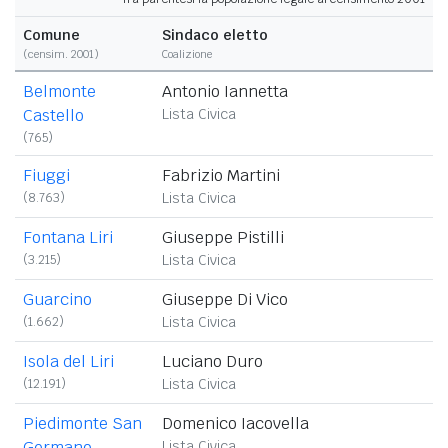
Comune
Sindaco eletto
(censim. 2001)
Coalizione
Belmonte
Antonio Iannetta
Castello
Lista Civica
(765)
Fiuggi
Fabrizio Martini
(8.763)
Lista Civica
Fontana Liri
Giuseppe Pistilli
(3.215)
Lista Civica
Guarcino
Giuseppe Di Vico
(1.662)
Lista Civica
Isola del Liri
Luciano Duro
(12.191)
Lista Civica
Piedimonte San
Domenico Iacovella
Germano
Lista Civica