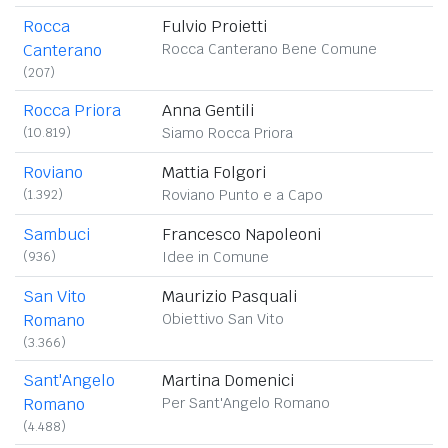
Rocca
Fulvio Proietti
Canterano
Rocca Canterano Bene Comune
(207)
Rocca Priora
Anna Gentili
(10.819)
Siamo Rocca Priora
Roviano
Mattia Folgori
(1.392)
Roviano Punto e a Capo
Sambuci
Francesco Napoleoni
(936)
Idee in Comune
San Vito
Maurizio Pasquali
Romano
Obiettivo San Vito
(3.366)
Sant'Angelo
Martina Domenici
Romano
Per Sant'Angelo Romano
(4.488)