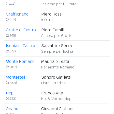
(1.474)
Insieme per il Futuro
Graffignano
Piero Rossi
(2.319)
# Oltre
Grotte di Castro
Piero Camilli
(2.795)
Ancora per Grotte
Ischia di Castro
Salvatore Serra
(2.377)
Sempre per Ischia
Monte Romano
Maurizio Testa
(2.007)
Per Monte Romano
Monterosi
Sandro Giglietti
(3.868)
Lista Cittadina
Nepi
Franco Vita
(9.353)
Noi & Voi per Nepi
Onano
Giovanni Giuliani