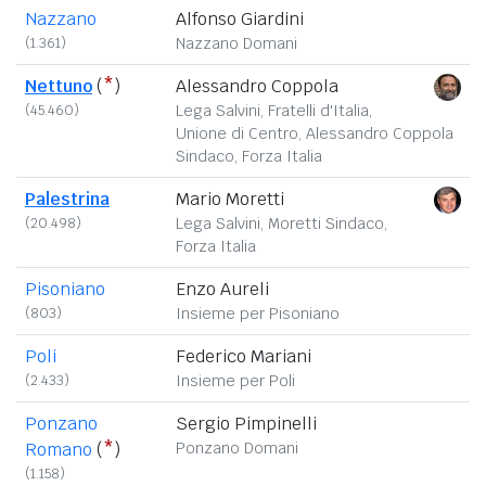
Nazzano
Alfonso Giardini
(1.361)
Nazzano Domani
Nettuno
(
*
)
Alessandro Coppola
(45.460)
Lega Salvini, Fratelli d'Italia,
Unione di Centro, Alessandro Coppola
Sindaco, Forza Italia
Palestrina
Mario Moretti
(20.498)
Lega Salvini, Moretti Sindaco,
Forza Italia
Pisoniano
Enzo Aureli
(803)
Insieme per Pisoniano
Poli
Federico Mariani
(2.433)
Insieme per Poli
Ponzano
Sergio Pimpinelli
Romano
(
*
)
Ponzano Domani
(1.158)