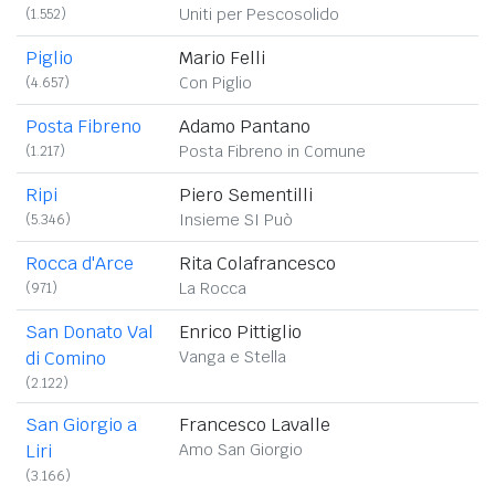
(1.552)
Uniti per Pescosolido
Piglio
Mario Felli
(4.657)
Con Piglio
Posta Fibreno
Adamo Pantano
(1.217)
Posta Fibreno in Comune
Ripi
Piero Sementilli
(5.346)
Insieme SI Può
Rocca d'Arce
Rita Colafrancesco
(971)
La Rocca
San Donato Val
Enrico Pittiglio
di Comino
Vanga e Stella
(2.122)
San Giorgio a
Francesco Lavalle
Liri
Amo San Giorgio
(3.166)