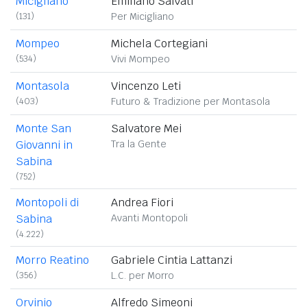
Micigliano
Emiliano Salvati
(131)
Per Micigliano
Mompeo
Michela Cortegiani
(534)
Vivi Mompeo
Montasola
Vincenzo Leti
(403)
Futuro & Tradizione per Montasola
Monte San
Salvatore Mei
Giovanni in
Tra la Gente
Sabina
(752)
Montopoli di
Andrea Fiori
Sabina
Avanti Montopoli
(4.222)
Morro Reatino
Gabriele Cintia Lattanzi
(356)
L.C. per Morro
Orvinio
Alfredo Simeoni