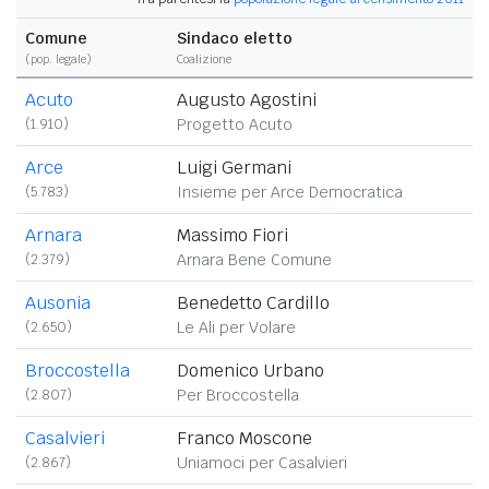
Comune
Sindaco eletto
(
pop. legale
)
Coalizione
Acuto
Augusto Agostini
(1.910)
Progetto Acuto
Arce
Luigi Germani
(5.783)
Insieme per Arce Democratica
Arnara
Massimo Fiori
(2.379)
Arnara Bene Comune
Ausonia
Benedetto Cardillo
(2.650)
Le Ali per Volare
Broccostella
Domenico Urbano
(2.807)
Per Broccostella
Casalvieri
Franco Moscone
(2.867)
Uniamoci per Casalvieri