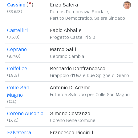
Cassino
(
*
)
Enzo Salera
(33.658)
Demos Democrazia Solidale,
Partito Democratico, Salera Sindaco
Castelliri
Fabio Abballe
(3.533)
Progetto Castelliri 2.0
Ceprano
Marco Galli
(8.740)
Ceprano Cambia
Colfelice
Bernardo Donfrancesco
(1.853)
Grappolo d'Uva e Due Spighe di Grano
Colle San
Antonio Di Adamo
Magno
Futuro e Sviluppo per Colle San Magno
(744)
Coreno Ausonio
Simone Costanzo
(1.671)
Coreno Bene Comune
Falvaterra
Francesco Piccirilli