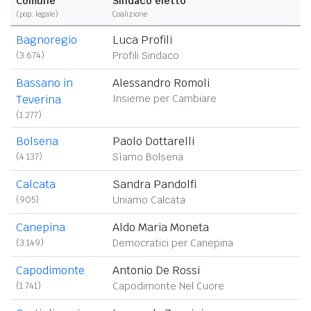
Comune
Sindaco eletto
(
pop. legale
)
Coalizione
Bagnoregio
Luca Profili
(3.674)
Profili Sindaco
Bassano in
Alessandro Romoli
Teverina
Insieme per Cambiare
(1.277)
Bolsena
Paolo Dottarelli
(4.137)
Sìamo Bolsena
Calcata
Sandra Pandolfi
(905)
Uniamo Calcata
Canepina
Aldo Maria Moneta
(3.149)
Democratici per Canepina
Capodimonte
Antonio De Rossi
(1.741)
Capodimonte Nel Cuore