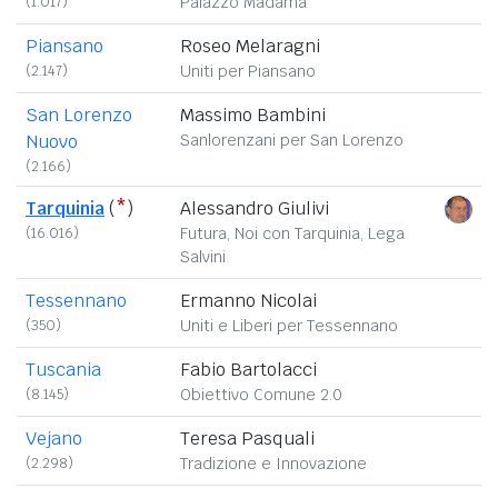
(1.017)
Palazzo Madama
Piansano
Roseo Melaragni
(2.147)
Uniti per Piansano
San Lorenzo
Massimo Bambini
Nuovo
Sanlorenzani per San Lorenzo
(2.166)
Tarquinia
(
*
)
Alessandro Giulivi
(16.016)
Futura, Noi con Tarquinia, Lega
Salvini
Tessennano
Ermanno Nicolai
(350)
Uniti e Liberi per Tessennano
Tuscania
Fabio Bartolacci
(8.145)
Obiettivo Comune 2.0
Vejano
Teresa Pasquali
(2.298)
Tradizione e Innovazione