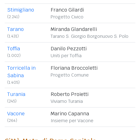
Stimigliano
Franco Gilardi
(2.241)
Progetto Civico
Tarano
Miranda Glandarelli
(1.431)
Tarano S. Giorgio Borgonuovo S. Polo
Toffia
Danilo Pezzotti
(1.002)
Uniti per Toffia
Torricella in
Floriana Broccoletti
Sabina
Progetto Comune
(1.405)
Turania
Roberto Proietti
(245)
Viviamo Turania
Vacone
Marino Capanna
(264)
Insieme per Vacone