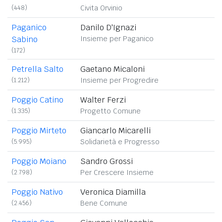
(448)
Civita Orvinio
Paganico
Danilo D'Ignazi
Sabino
Insieme per Paganico
(172)
Petrella Salto
Gaetano Micaloni
(1.212)
Insieme per Progredire
Poggio Catino
Walter Ferzi
(1.335)
Progetto Comune
Poggio Mirteto
Giancarlo Micarelli
(5.995)
Solidarietà e Progresso
Poggio Moiano
Sandro Grossi
(2.798)
Per Crescere Insieme
Poggio Nativo
Veronica Diamilla
(2.456)
Bene Comune