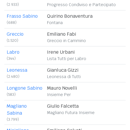
(2.933)
Progresso Condiviso e Partecipato
Frasso Sabino
Quirino Bonaventura
(688)
Fontana
Greccio
Emiliano Fabi
(1.520)
Greccio in Cammino
Labro
Irene Urbani
(344)
Lista Tutti per Labro
Leonessa
Gianluca Gizzi
(2.480)
Leonessa di Tutti
Longone Sabino
Mauro Novelli
(583)
Insieme Per
Magliano
Giulio Falcetta
Sabina
Magliano Futura Insieme
(3.799)