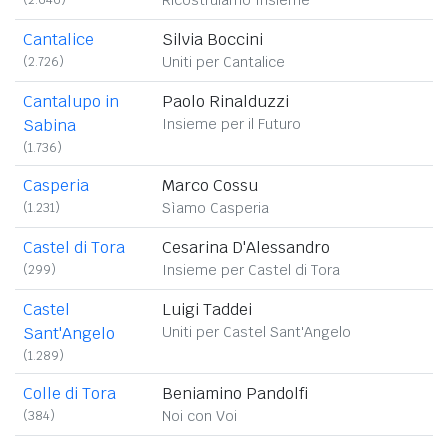
Cantalice
Silvia Boccini
(2.726)
Uniti per Cantalice
Cantalupo in
Paolo Rinalduzzi
Sabina
Insieme per il Futuro
(1.736)
Casperia
Marco Cossu
(1.231)
Sìamo Casperia
Castel di Tora
Cesarina D'Alessandro
(299)
Insieme per Castel di Tora
Castel
Luigi Taddei
Sant'Angelo
Uniti per Castel Sant'Angelo
(1.289)
Colle di Tora
Beniamino Pandolfi
(384)
Noi con Voi