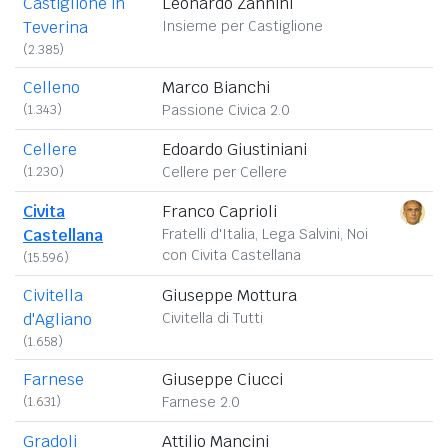
Castiglione in
Leonardo Zannini
Teverina
Insieme per Castiglione
(2.385)
Celleno
Marco Bianchi
(1.343)
Passione Civica 2.0
Cellere
Edoardo Giustiniani
(1.230)
Cellere per Cellere
Civita
Franco Caprioli
Castellana
Fratelli d'Italia, Lega Salvini, Noi
con Civita Castellana
(15.596)
Civitella
Giuseppe Mottura
d'Agliano
Civitella di Tutti
(1.658)
Farnese
Giuseppe Ciucci
(1.631)
Farnese 2.0
Gradoli
Attilio Mancini