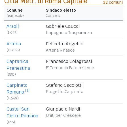
Città Metr. di Roma Capitale
32
comuni
Comune
Sindaco eletto
(
pop. legale
)
Coalizione
Arsoli
Gabriele Caucci
(1.647)
Impegno e Trasparenza
Artena
Felicetto Angelini
(13.665)
Artena Rinasce
Capranica
Francesco Colagrossi
Prenestina
E' Tempo di Fare Insieme
(330)
Carpineto
Stefano Cacciotti
[1]
Romano
Progetto Carpineto
(4.649)
Castel San
Gianpaolo Nardi
Pietro Romano
Uniti per Crescere
(855)