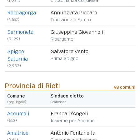
(1.094)
Cittadinanza Condivisa
Roccagorga
Annunziata Piccaro
(4.552)
Tradizione e Futuro
Sermoneta
Giuseppina Giovannoli
(9.129)
Ripartiamo
Spigno
Salvatore Vento
Saturnia
Prima Spigno
(2.903)
Provincia di Rieti
48
comuni
Comune
Sindaco eletto
(
pop. legale
)
Coalizione
Accumoli
Franca D'Angeli
(653)
Insieme per Accumoli
Amatrice
Antonio Fontanella
(2.646)
Ricostruiamo Insieme