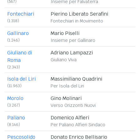
(567)
Insieme per Falvaterra
Fontechiari
Pierino Liberato Serafini
(1.318)
Fontechiari in Movimento
Gallinaro
Mario Piselli
(1.246)
Insieme per Gallinaro
Giuliano di
Adriano Lampazzi
Roma
Giuliano Viva
(2.343)
Isola del Liri
Massimiliano Quadrini
(11.963)
Per Isola del Liri
Morolo
Gino Molinari
(3.267)
Verso Orizzonti Nuovi
Paliano
Domenico Alfieri
(8.146)
Per Paliano Alfieri Sindaco
Pescosolido
Donato Enrico Bellisario