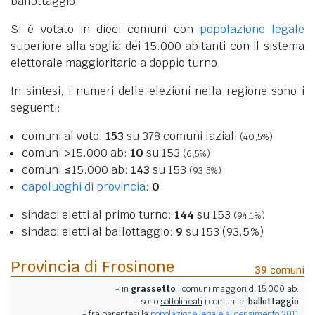
ballottaggio.
Si è votato in dieci comuni con
popolazione legale
superiore alla soglia dei 15.000 abitanti con il sistema
elettorale maggioritario a doppio turno.
In sintesi, i numeri delle elezioni nella regione sono i
seguenti:
comuni al voto:
153
su 378 comuni laziali
(40,5%)
comuni >15.000 ab:
10
su 153
(6,5%)
comuni ≤15.000 ab:
143
su 153
(93,5%)
capoluoghi di provincia
:
0
sindaci eletti al primo turno:
144
su 153
(94,1%)
sindaci eletti al ballottaggio:
9
su 153 (93,5%)
Provincia di Frosinone
39
comuni
- in
grassetto
i comuni maggiori di 15.000 ab.
- sono
sottolineati
i comuni al
ballottaggio
- fra parentesi la
popolazione legale al censimento 2011