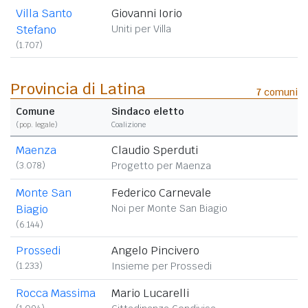
Villa Santo
Giovanni Iorio
Stefano
Uniti per Villa
(1.707)
Provincia di Latina
7
comuni
Comune
Sindaco eletto
(
pop. legale
)
Coalizione
Maenza
Claudio Sperduti
(3.078)
Progetto per Maenza
Monte San
Federico Carnevale
Biagio
Noi per Monte San Biagio
(6.144)
Prossedi
Angelo Pincivero
(1.233)
Insieme per Prossedi
Rocca Massima
Mario Lucarelli