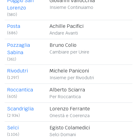
Poggio San
Giovanni Vallocchia
Lorenzo
Insieme Continuiamo
(580)
Posta
Achille Pacifici
(686)
Andare Avanti
Pozzaglia
Bruno Colio
Sabina
Cambiare per Unire
(361)
Rivodutri
Michele Paniconi
(1.297)
Insieme per Rivodutri
Roccantica
Alberto Sciarra
(605)
Per Roccantica
Scandriglia
Lorenzo Ferrante
(2.934)
Onestà e Coerenza
Selci
Egisto Colamedici
(1.106)
Selci Domani