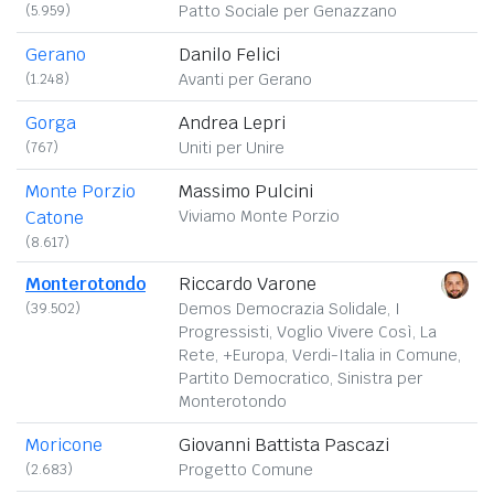
(5.959)
Patto Sociale per Genazzano
Gerano
Danilo Felici
(1.248)
Avanti per Gerano
Gorga
Andrea Lepri
(767)
Uniti per Unire
Monte Porzio
Massimo Pulcini
Catone
Viviamo Monte Porzio
(8.617)
Monterotondo
Riccardo Varone
(39.502)
Demos Democrazia Solidale, I
Progressisti, Voglio Vivere Così, La
Rete, +Europa, Verdi-Italia in Comune,
Partito Democratico, Sinistra per
Monterotondo
Moricone
Giovanni Battista Pascazi
(2.683)
Progetto Comune