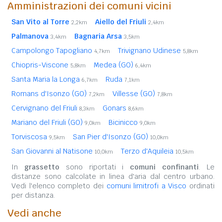
Amministrazioni dei comuni vicini
San Vito al Torre
Aiello del Friuli
2,2km
2,4km
Palmanova
Bagnaria Arsa
3,4km
3,5km
Campolongo Tapogliano
Trivignano Udinese
4,7km
5,8km
Chiopris-Viscone
Medea (GO)
5,8km
6,4km
Santa Maria la Longa
Ruda
6,7km
7,1km
Romans d'Isonzo (GO)
Villesse (GO)
7,2km
7,8km
Cervignano del Friuli
Gonars
8,3km
8,6km
Mariano del Friuli (GO)
Bicinicco
9,0km
9,0km
Torviscosa
San Pier d'Isonzo (GO)
9,5km
10,0km
San Giovanni al Natisone
Terzo d'Aquileia
10,0km
10,5km
In
grassetto
sono riportati i
comuni confinanti
. Le
distanze sono calcolate in linea d'aria dal centro urbano.
Vedi l'elenco completo dei
comuni limitrofi a Visco
ordinati
per distanza.
Vedi anche