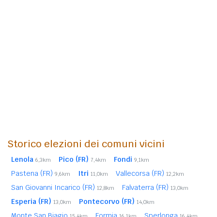
Storico elezioni dei comuni vicini
Lenola
Pico (FR)
Fondi
6,3km
7,4km
9,1km
Pastena (FR)
Itri
Vallecorsa (FR)
9,6km
11,0km
12,2km
San Giovanni Incarico (FR)
Falvaterra (FR)
12,8km
13,0km
Esperia (FR)
Pontecorvo (FR)
13,0km
14,0km
Monte San Biagio
Formia
Sperlonga
15,4km
16,1km
16,4km