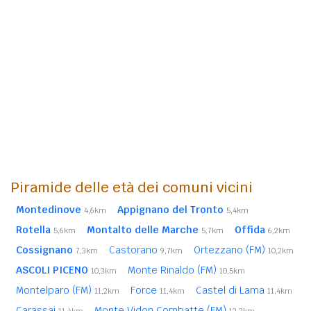
Piramide delle età dei comuni vicini
Montedinove
Appignano del Tronto
4,6km
5,4km
Rotella
Montalto delle Marche
Offida
5,6km
5,7km
6,2km
Cossignano
Castorano
Ortezzano (FM)
7,3km
9,7km
10,2km
ASCOLI PICENO
Monte Rinaldo (FM)
10,3km
10,5km
Montelparo (FM)
Force
Castel di Lama
11,2km
11,4km
11,4km
Carassai
Monte Vidon Combatte (FM)