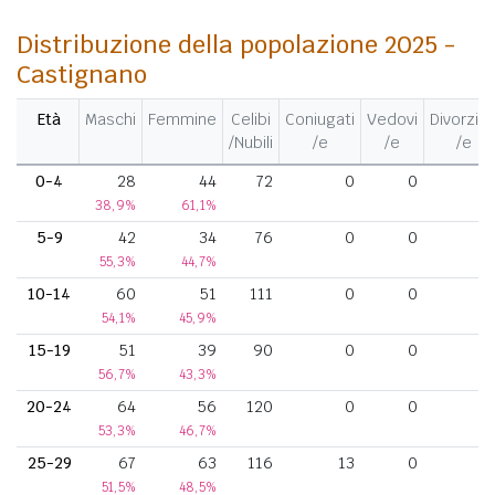
Distribuzione della popolazione 2025 -
Castignano
Età
Maschi
Femmine
Celibi
Coniugati
Vedovi
Divorziat
/Nubili
/e
/e
/e
0-4
28
44
72
0
0
38,9%
61,1%
5-9
42
34
76
0
0
55,3%
44,7%
10-14
60
51
111
0
0
54,1%
45,9%
15-19
51
39
90
0
0
56,7%
43,3%
20-24
64
56
120
0
0
53,3%
46,7%
25-29
67
63
116
13
0
51,5%
48,5%