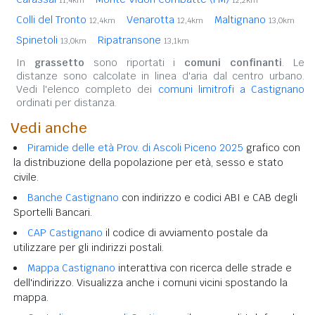
11,4km
12,2km
Colli del Tronto
Venarotta
Maltignano
12,4km
12,4km
13,0km
Spinetoli
Ripatransone
13,0km
13,1km
In
grassetto
sono riportati i
comuni confinanti
. Le
distanze sono calcolate in linea d'aria dal centro urbano.
Vedi l'elenco completo dei
comuni limitrofi a Castignano
ordinati per distanza.
Vedi anche
Piramide delle età Prov. di Ascoli Piceno 2025
grafico con
la distribuzione della popolazione per età, sesso e stato
civile.
Banche Castignano
con indirizzo e codici ABI e CAB degli
Sportelli Bancari.
CAP Castignano
il codice di avviamento postale da
utilizzare per gli indirizzi postali.
Mappa Castignano
interattiva con ricerca delle strade e
dell'indirizzo. Visualizza anche i comuni vicini spostando la
mappa.