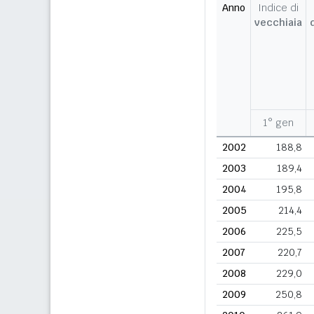
Anno
Indice di
vecchiaia
1° gen
2002
188,8
2003
189,4
2004
195,8
2005
214,4
2006
225,5
2007
220,7
2008
229,0
2009
250,8