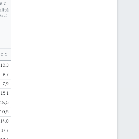
e di
lità
0 ab.)
dic
10,3
8,7
7,9
15,1
18,5
10,5
14,0
17,7