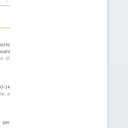
-
porto
ovani
ne di
(0-14
te, a
a per