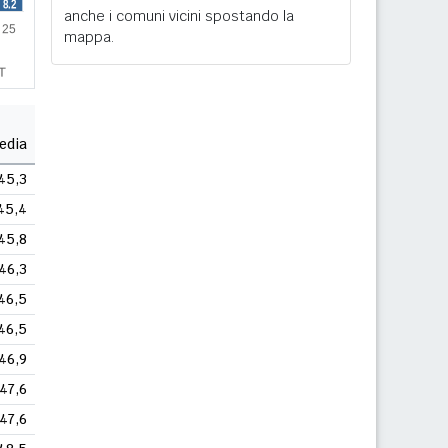
anche i comuni vicini spostando la
mappa.
edia
45,3
45,4
45,8
46,3
46,5
46,5
46,9
47,6
47,6