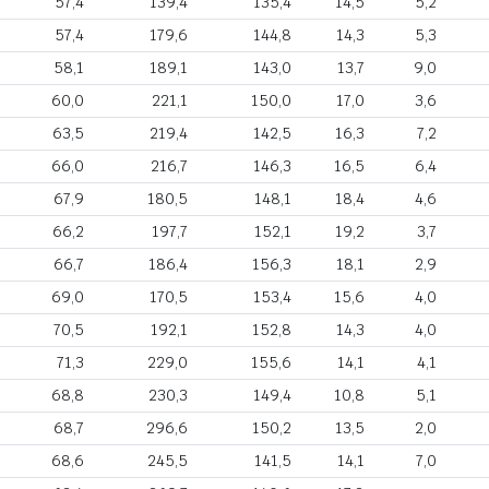
57,4
139,4
135,4
14,5
5,2
57,4
179,6
144,8
14,3
5,3
58,1
189,1
143,0
13,7
9,0
60,0
221,1
150,0
17,0
3,6
63,5
219,4
142,5
16,3
7,2
66,0
216,7
146,3
16,5
6,4
67,9
180,5
148,1
18,4
4,6
66,2
197,7
152,1
19,2
3,7
66,7
186,4
156,3
18,1
2,9
69,0
170,5
153,4
15,6
4,0
70,5
192,1
152,8
14,3
4,0
71,3
229,0
155,6
14,1
4,1
68,8
230,3
149,4
10,8
5,1
68,7
296,6
150,2
13,5
2,0
68,6
245,5
141,5
14,1
7,0