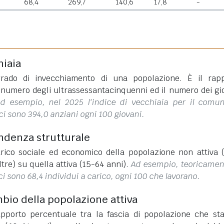
68,4
269,7
140,6
17,8
-
hiaia
rado di invecchiamento di una popolazione. È il rap
l numero degli ultrassessantacinquenni ed il numero dei gi
d esempio, nel 2025 l'indice di vecchiaia per il comu
ci sono 394,0 anziani ogni 100 giovani.
endenza strutturale
rico sociale ed economico della popolazione non attiva 
ltre) su quella attiva (15-64 anni).
Ad esempio, teoricamen
ci sono 68,4 individui a carico, ogni 100 che lavorano.
mbio della popolazione attiva
apporto percentuale tra la fascia di popolazione che st