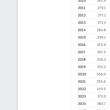
2010
261,9
2011
279,1
2012
277,1
2013
272,3
2014
284,8
2015
299,1
2016
315,9
2017
307,5
2018
326,3
2019
352,2
2020
356,0
2021
355,6
2022
419,5
2023
372,6
2024
380,7