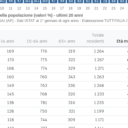
Totale
-14 anni
15-64 anni
65+ anni
residenti
Età m
169
776
319
1.264
170
775
322
1.267
168
774
329
1.271
160
760
343
1.263
149
763
336
1.248
145
768
320
1.233
138
781
316
1.235
128
750
321
1.199
118
744
309
1.171