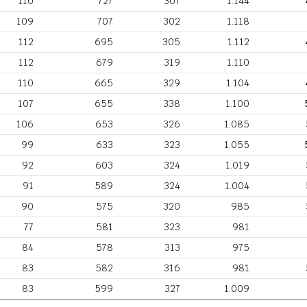
110
727
307
1.144
109
707
302
1.118
112
695
305
1.112
112
679
319
1.110
110
665
329
1.104
107
655
338
1.100
106
653
326
1.085
99
633
323
1.055
92
603
324
1.019
91
589
324
1.004
90
575
320
985
77
581
323
981
84
578
313
975
83
582
316
981
83
599
327
1.009