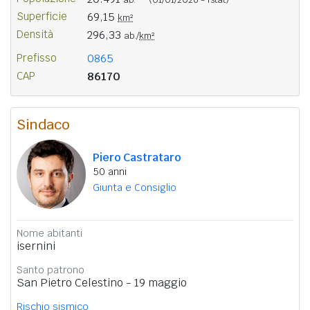
Superficie
69,15
km²
Densità
296,33
ab./
km²
Prefisso
0865
CAP
86170
Sindaco
Piero Castrataro
50 anni
Giunta e Consiglio
Nome abitanti
isernini
Santo patrono
San Pietro Celestino - 19 maggio
Rischio sismico