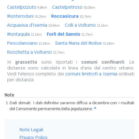
Castelpizzuto
Castelpetroso
9,8km
10,0km
Monteroduni
Roccasicura
10,2km
10,7km
Acquaviva d'Isernia
Colli a Volturno
10,9km
11,1km
Montaquila
Forlì del Sannio
11,1km
11,7km
Pescolanciano
Santa Maria del Molise
12,0km
12,0km
Rocchetta a Volturno
12,7km
In
grassetto
sono riportati i
comuni confinanti
. Le
distanze sono calcolate in linea d'aria dal centro urbano.
Vedi l'elenco completo dei
comuni limitrofi a Isernia
ordinati
per distanza.
Note
Dati stimati. I dati definitivi saranno diffusi a dicembre con i risultati
del Censimento permanente della popolazione.
^
Note Legali
Privacy Policy