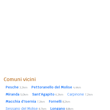
Comuni vicini
Pesche
Pettoranello del Molise
3,3km
4,4km
Miranda
Sant'Agapito
Carpinone
5,0km
6,3km
7,2km
Macchia d'Isernia
Fornelli
7,3km
8,2km
Sessano del Molise
Longano
8,7km
8,8km