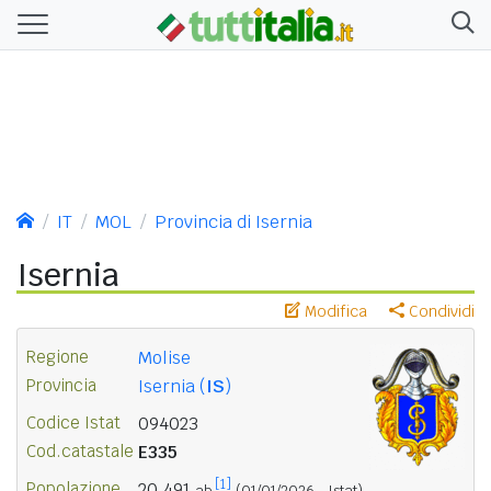
IT
MOL
Provincia di Isernia
Isernia
Modifica
Condividi
Regione
Molise
Provincia
Isernia (
IS
)
Codice Istat
094023
Cod.catastale
E335
[1]
Popolazione
20.491
ab.
(01/01/2026 - Istat)