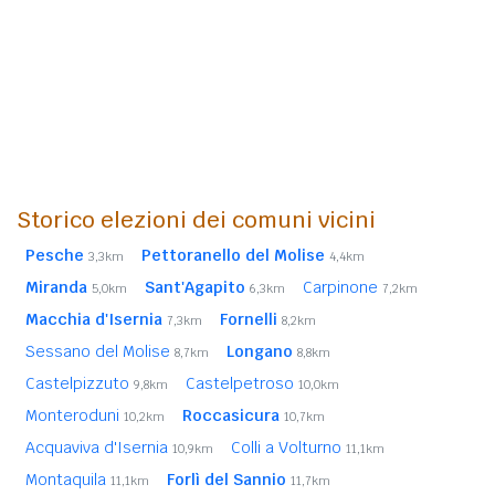
Storico elezioni dei comuni vicini
Pesche
Pettoranello del Molise
3,3km
4,4km
Miranda
Sant'Agapito
Carpinone
5,0km
6,3km
7,2km
Macchia d'Isernia
Fornelli
7,3km
8,2km
Sessano del Molise
Longano
8,7km
8,8km
Castelpizzuto
Castelpetroso
9,8km
10,0km
Monteroduni
Roccasicura
10,2km
10,7km
Acquaviva d'Isernia
Colli a Volturno
10,9km
11,1km
Montaquila
Forlì del Sannio
11,1km
11,7km