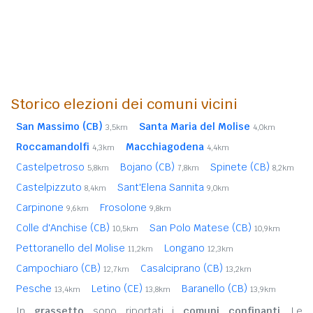
Storico elezioni dei comuni vicini
San Massimo (CB)
Santa Maria del Molise
3,5km
4,0km
Roccamandolfi
Macchiagodena
4,3km
4,4km
Castelpetroso
Bojano (CB)
Spinete (CB)
5,8km
7,8km
8,2km
Castelpizzuto
Sant'Elena Sannita
8,4km
9,0km
Carpinone
Frosolone
9,6km
9,8km
Colle d'Anchise (CB)
San Polo Matese (CB)
10,5km
10,9km
Pettoranello del Molise
Longano
11,2km
12,3km
Campochiaro (CB)
Casalciprano (CB)
12,7km
13,2km
Pesche
Letino (CE)
Baranello (CB)
13,4km
13,8km
13,9km
In
grassetto
sono riportati i
comuni confinanti
. Le