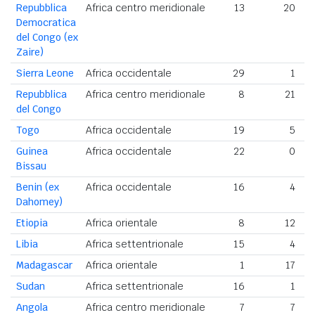
Repubblica
Africa centro meridionale
13
20
Democratica
del Congo (ex
Zaire)
Sierra Leone
Africa occidentale
29
1
Repubblica
Africa centro meridionale
8
21
del Congo
Togo
Africa occidentale
19
5
Guinea
Africa occidentale
22
0
Bissau
Benin (ex
Africa occidentale
16
4
Dahomey)
Etiopia
Africa orientale
8
12
Libia
Africa settentrionale
15
4
Madagascar
Africa orientale
1
17
Sudan
Africa settentrionale
16
1
Angola
Africa centro meridionale
7
7