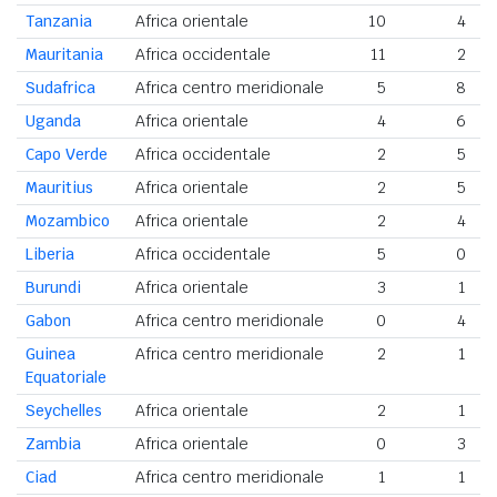
Tanzania
Africa orientale
10
4
Mauritania
Africa occidentale
11
2
Sudafrica
Africa centro meridionale
5
8
Uganda
Africa orientale
4
6
Capo Verde
Africa occidentale
2
5
Mauritius
Africa orientale
2
5
Mozambico
Africa orientale
2
4
Liberia
Africa occidentale
5
0
Burundi
Africa orientale
3
1
Gabon
Africa centro meridionale
0
4
Guinea
Africa centro meridionale
2
1
Equatoriale
Seychelles
Africa orientale
2
1
Zambia
Africa orientale
0
3
Ciad
Africa centro meridionale
1
1