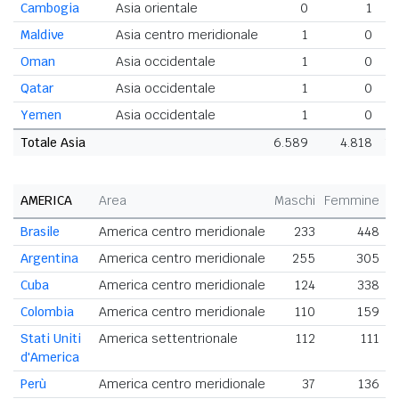
Cambogia
Asia orientale
0
1
Maldive
Asia centro meridionale
1
0
Oman
Asia occidentale
1
0
Qatar
Asia occidentale
1
0
Yemen
Asia occidentale
1
0
Totale Asia
6.589
4.818
11
AMERICA
Area
Maschi
Femmine
T
Brasile
America centro meridionale
233
448
Argentina
America centro meridionale
255
305
Cuba
America centro meridionale
124
338
Colombia
America centro meridionale
110
159
Stati Uniti
America settentrionale
112
111
d'America
Perù
America centro meridionale
37
136