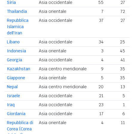
Siria
Asia occidentale
55
27
Thailandia
Asia orientale
7
72
Repubblica
Asia occidentale
37
27
Islamica
dell'Iran
Libano
Asia occidentale
34
25
Indonesia
Asia orientale
3
45
Georgia
Asia occidentale
4
41
Kazakhstan
Asia centro meridionale
9
35
Giappone
Asia orientale
5
35
Nepal
Asia centro meridionale
20
13
Israele
Asia occidentale
21
5
Iraq
Asia occidentale
23
1
Giordania
Asia occidentale
17
6
Repubblica di
Asia orientale
4
11
Corea (Corea