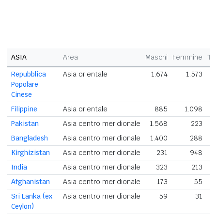
ASIA
Area
Maschi
Femmine
To
Repubblica
Asia orientale
1.674
1.573
3
Popolare
Cinese
Filippine
Asia orientale
885
1.098
1
Pakistan
Asia centro meridionale
1.568
223
1
Bangladesh
Asia centro meridionale
1.400
288
1
Kirghizistan
Asia centro meridionale
231
948
1
India
Asia centro meridionale
323
213
Afghanistan
Asia centro meridionale
173
55
Sri Lanka (ex
Asia centro meridionale
59
31
Ceylon)