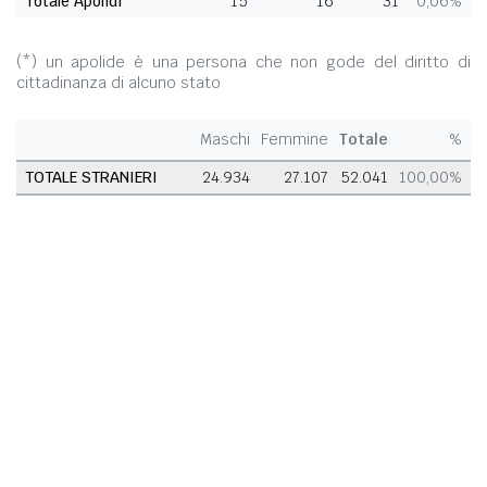
Totale Apolidi
15
16
31
0,06%
(*) un apolide è una persona che non gode del diritto di
cittadinanza di alcuno stato
Maschi
Femmine
Totale
%
TOTALE STRANIERI
24.934
27.107
52.041
100,00%