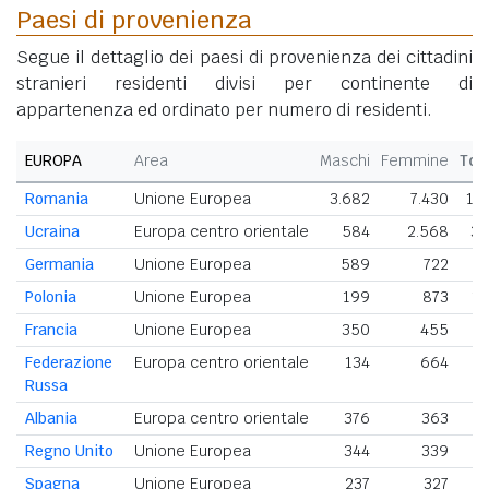
Paesi di provenienza
Segue il dettaglio dei paesi di provenienza dei cittadini
stranieri residenti divisi per continente di
appartenenza ed ordinato per numero di residenti.
EUROPA
Area
Maschi
Femmine
Tot
Romania
Unione Europea
3.682
7.430
11.
Ucraina
Europa centro orientale
584
2.568
3.
Germania
Unione Europea
589
722
1.
Polonia
Unione Europea
199
873
1.
Francia
Unione Europea
350
455
Federazione
Europa centro orientale
134
664
Russa
Albania
Europa centro orientale
376
363
Regno Unito
Unione Europea
344
339
Spagna
Unione Europea
237
327