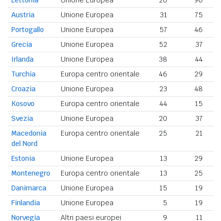
Lettonia
Unione Europea
20
96
Austria
Unione Europea
31
75
Portogallo
Unione Europea
57
46
Grecia
Unione Europea
52
37
Irlanda
Unione Europea
38
44
Turchia
Europa centro orientale
46
29
Croazia
Unione Europea
23
48
Kosovo
Europa centro orientale
44
15
Svezia
Unione Europea
20
37
Macedonia
Europa centro orientale
25
21
del Nord
Estonia
Unione Europea
13
29
Montenegro
Europa centro orientale
13
25
Danimarca
Unione Europea
15
19
Finlandia
Unione Europea
5
19
Norvegia
Altri paesi europei
9
11