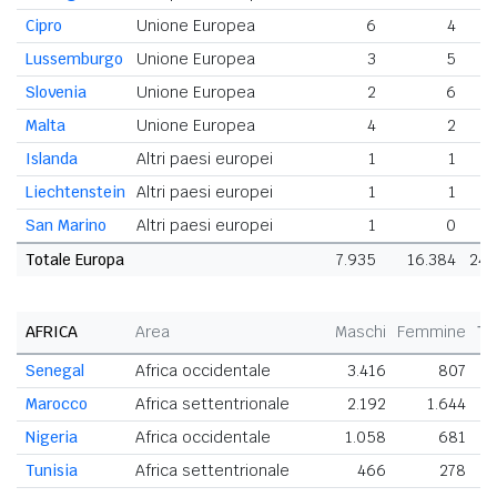
Cipro
Unione Europea
6
4
Lussemburgo
Unione Europea
3
5
Slovenia
Unione Europea
2
6
Malta
Unione Europea
4
2
Islanda
Altri paesi europei
1
1
Liechtenstein
Altri paesi europei
1
1
San Marino
Altri paesi europei
1
0
Totale Europa
7.935
16.384
24.
AFRICA
Area
Maschi
Femmine
To
Senegal
Africa occidentale
3.416
807
4
Marocco
Africa settentrionale
2.192
1.644
3
Nigeria
Africa occidentale
1.058
681
Tunisia
Africa settentrionale
466
278