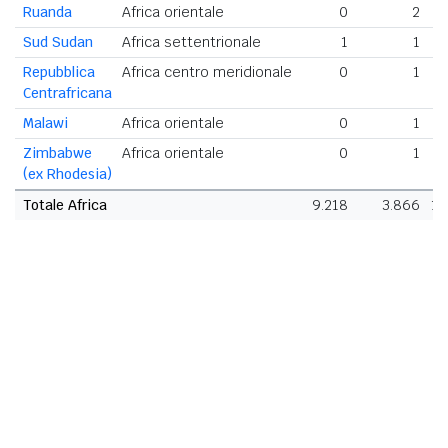
Ruanda
Africa orientale
0
2
Sud Sudan
Africa settentrionale
1
1
Repubblica
Africa centro meridionale
0
1
Centrafricana
Malawi
Africa orientale
0
1
Zimbabwe
Africa orientale
0
1
(ex Rhodesia)
Totale Africa
9.218
3.866
13