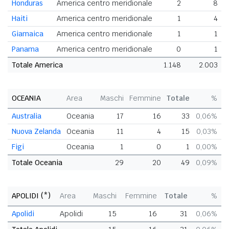
Honduras
America centro meridionale
2
8
Haiti
America centro meridionale
1
4
Giamaica
America centro meridionale
1
1
Panama
America centro meridionale
0
1
Totale America
1.148
2.003
OCEANIA
Area
Maschi
Femmine
Totale
%
Australia
Oceania
17
16
33
0,06%
Nuova Zelanda
Oceania
11
4
15
0,03%
Figi
Oceania
1
0
1
0,00%
Totale Oceania
29
20
49
0,09%
APOLIDI (*)
Area
Maschi
Femmine
Totale
%
Apolidi
Apolidi
15
16
31
0,06%