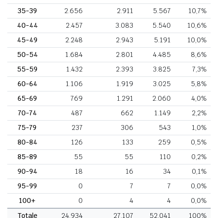
35-39
2.656
2.911
5.567
10,7%
40-44
2.457
3.083
5.540
10,6%
45-49
2.248
2.943
5.191
10,0%
50-54
1.684
2.801
4.485
8,6%
55-59
1.432
2.393
3.825
7,3%
60-64
1.106
1.919
3.025
5,8%
65-69
769
1.291
2.060
4,0%
70-74
487
662
1.149
2,2%
75-79
237
306
543
1,0%
80-84
126
133
259
0,5%
85-89
55
55
110
0,2%
90-94
18
16
34
0,1%
95-99
0
7
7
0,0%
100+
0
4
4
0,0%
Totale
24.934
27.107
52.041
100%