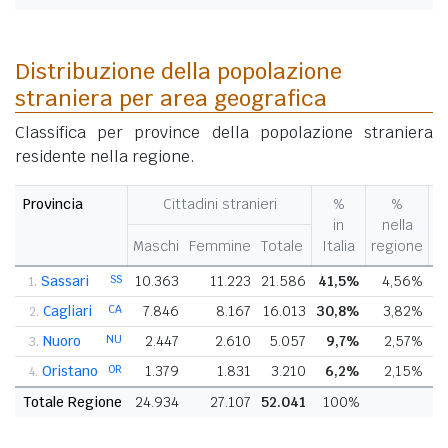
Distribuzione della popolazione
straniera per area geografica
Classifica per province della popolazione straniera
residente nella regione.
Provincia
Cittadini stranieri
%
%
V
in
nella
%
Maschi
Femmine
Totale
Italia
regione
p
Sassari
SS
10.363
11.223
21.586
41,5%
4,56%
1.
Cagliari
CA
7.846
8.167
16.013
30,8%
3,82%
2.
Nuoro
NU
2.447
2.610
5.057
9,7%
2,57%
3.
Oristano
OR
1.379
1.831
3.210
6,2%
2,15%
4.
Totale Regione
24.934
27.107
52.041
100%