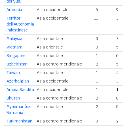
del Sud)
Armenia
Asia occidentale
6
9
Territori
Asia occidentale
11
3
dell'Autonomia
Palestinese
Malaysia
Asia orientale
3
7
Vietnam
Asia orientale
3
5
Singapore
Asia orientale
1
6
Uzbekistan
Asia centro meridionale
2
5
Taiwan
Asia orientale
1
4
Azerbaigian
Asia occidentale
1
3
Arabia Saudita
Asia occidentale
1
1
Bhutan
Asia centro meridionale
2
0
Myanmar (ex
Asia orientale
2
0
Birmania)
Turkmenistan
Asia centro meridionale
0
2