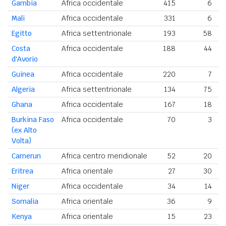
Gambia
Africa occidentale
415
6
Mali
Africa occidentale
331
6
Egitto
Africa settentrionale
193
58
Costa
Africa occidentale
188
44
d'Avorio
Guinea
Africa occidentale
220
7
Algeria
Africa settentrionale
134
75
Ghana
Africa occidentale
167
18
Burkina Faso
Africa occidentale
70
3
(ex Alto
Volta)
Camerun
Africa centro meridionale
52
20
Eritrea
Africa orientale
27
30
Niger
Africa occidentale
34
14
Somalia
Africa orientale
36
9
Kenya
Africa orientale
15
23