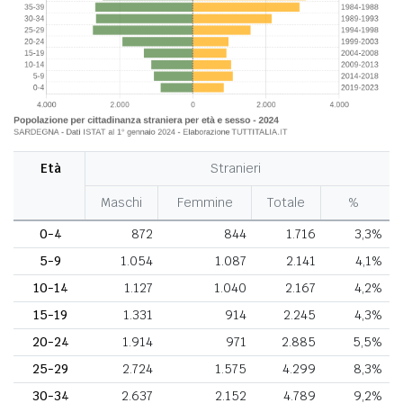
Età
Stranieri
Maschi
Femmine
Totale
%
0-4
872
844
1.716
3,3%
5-9
1.054
1.087
2.141
4,1%
10-14
1.127
1.040
2.167
4,2%
15-19
1.331
914
2.245
4,3%
20-24
1.914
971
2.885
5,5%
25-29
2.724
1.575
4.299
8,3%
30-34
2.637
2.152
4.789
9,2%