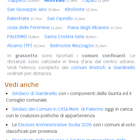
Trappeto
Monreale
Capaci
10,6km
11,5km
12,5km
San Giuseppe Jato
Altofonte
13,0km
13,2km
Balestrate
San Cipirello
13,7km
14,1km
Isola delle Femmine
Piana degli Albanesi
14,2km
14,7km
PALERMO
Santa Cristina Gela
15,8km
18,9km
Alcamo (TP)
Belmonte Mezzagno
20,2km
21,3km
In
grassetto
sono riportati i
comuni confinanti
. Le
distanze sono calcolate in linea d'aria dal centro urbano.
Vedi l'elenco completo dei
comuni limitrofi a Giardinello
ordinati per distanza.
Vedi anche
Sindaco di Giardinello
con i componenti della Giunta ed il
Consiglio comunale.
Sindaci dei Comuni in Città Metr. di Palermo
oggi in carica
con le coalizioni politiche di appartenenza.
Le
Elezioni Amministrative Sicilia 2026
con i comuni al voto
classificati per provincia.