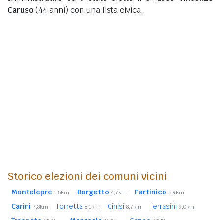
Caruso
(44 anni)
con una lista civica.
Storico elezioni dei comuni vicini
Montelepre
Borgetto
Partinico
1,5km
4,7km
5,9km
Carini
Torretta
Cinisi
Terrasini
7,8km
8,1km
8,7km
9,0km