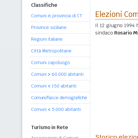
Classifiche
Elezioni Co
Comuni in provincia di CT
Il 12 giugno 1994 
Province siciliane
sindaco
Rosario M
Regioni italiane
Città Metropolitane
Comuni capoluogo
Comuni
>
60.000 abitanti
Comuni
<
150 abitanti
Comuni/fasce demografiche
Comuni
<
5.000 abitanti
Turismo in Rete
Storico elezio