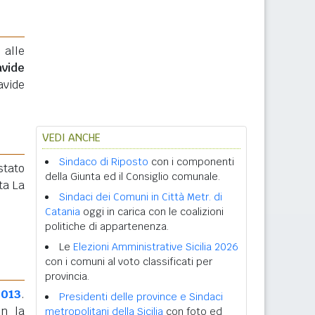
 alle
avide
avide
VEDI ANCHE
Sindaco di Riposto
con i componenti
 stato
della Giunta ed il Consiglio comunale.
ta La
Sindaci dei Comuni in Città Metr. di
Catania
oggi in carica con le coalizioni
politiche di appartenenza.
Le
Elezioni Amministrative Sicilia 2026
con i comuni al voto classificati per
provincia.
2013
.
Presidenti delle province e Sindaci
n la
metropolitani della Sicilia
con foto ed