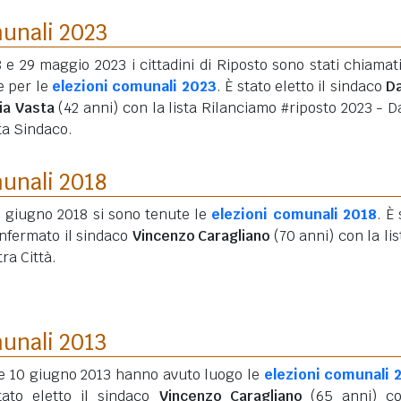
munali 2023
8 e 29 maggio 2023 i cittadini di Riposto sono stati chiamati
e per le
elezioni comunali 2023
. È stato eletto il sindaco
D
ia Vasta
(42 anni)
con la lista Rilanciamo #riposto 2023 - D
ta Sindaco.
munali 2018
0 giugno 2018 si sono tenute le
elezioni comunali 2018
. È
onfermato il sindaco
Vincenzo Caragliano
(70 anni)
con la lis
ra Città.
munali 2013
9 e 10 giugno 2013 hanno avuto luogo le
elezioni comunali 
tato eletto il sindaco
Vincenzo Caragliano
(65 anni)
co