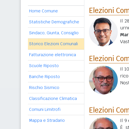
Elezioni Co
Home Comune
Il 2
Statistiche Demografiche
urn
Sindaco, Giunta, Consiglio
Mar
Vas
Storico Elezioni Comunali
Fatturazione elettronica
Elezioni Co
Scuole Riposto
Il 1
ric
Banche Riposto
Nost
Rischio Sismico
Classificazione Climatica
Elezioni Co
Comuni Limitrofi
Il 
Mappa e Stradario
È s