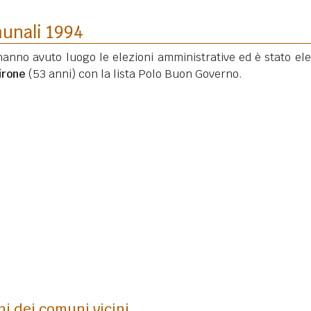
munali 1994
hanno avuto luogo le elezioni amministrative ed è stato elet
irone
(53 anni)
con la lista Polo Buon Governo.
ni dei comuni vicini