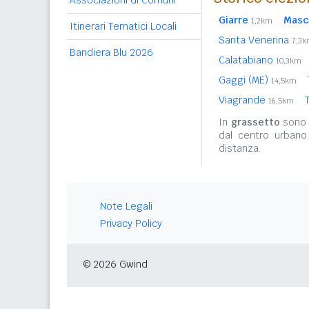
Associazioni di Comuni
Giarre
Masc
1,2km
Itinerari Tematici Locali
Santa Venerina
7,3
Bandiera Blu 2026
Calatabiano
10,3km
Gaggi (ME)
14,5km
Viagrande
16,5km
In
grassetto
sono r
dal centro urbano
distanza.
Note Legali
Privacy Policy
© 2026 Gwind