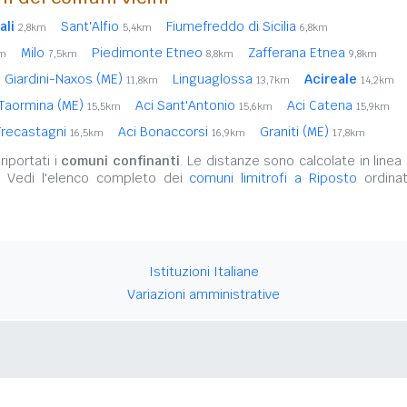
ali
Sant'Alfio
Fiumefreddo di Sicilia
2,8km
5,4km
6,8km
Milo
Piedimonte Etneo
Zafferana Etnea
km
7,5km
8,8km
9,8km
Giardini-Naxos (ME)
Linguaglossa
Acireale
11,8km
13,7km
14,2km
Taormina (ME)
Aci Sant'Antonio
Aci Catena
15,5km
15,6km
15,9km
Trecastagni
Aci Bonaccorsi
Graniti (ME)
16,5km
16,9km
17,8km
iportati i
comuni confinanti
. Le distanze sono calcolate in linea 
. Vedi l'elenco completo dei
comuni limitrofi a Riposto
ordinat
Istituzioni Italiane
Variazioni amministrative